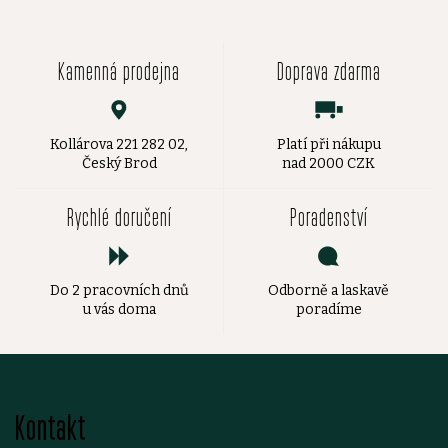
Kamenná prodejna
Doprava zdarma
Kollárova 221 282 02,
Platí při nákupu
Český Brod
nad 2000 CZK
Rychlé doručení
Poradenství
Do 2 pracovních dnů
Odborně a laskavě
u vás doma
poradíme
Z
Kontakt
á