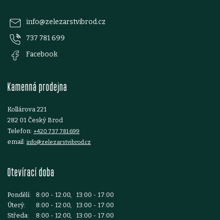
p
info
@
zelezarstvibrod.cz
737 781 699
a
Facebook
t
Kamenná prodejna
í
Kollárova 221
282 01 Český Brod
Telefon:
+420 737 781 699
email:
info@zelezarstvibrod.cz
Otevírací doba
Pondělí:
8:00 - 12:00, 13:00 - 17:00
Úterý:
8:00 - 12:00, 13:00 - 17:00
Středa:
8:00 - 12:00, 13:00 - 17:00