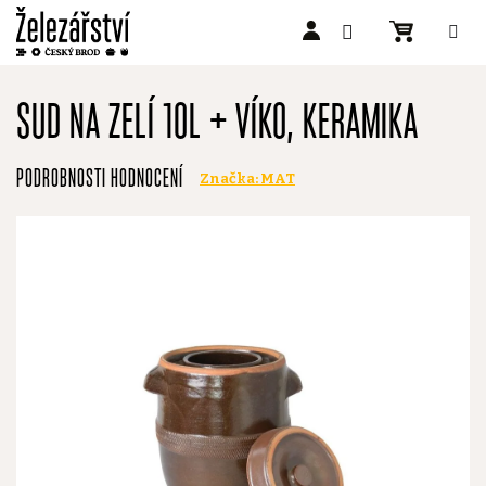
Přejít
na
SUD NA ZELÍ 10L + VÍKO, KERAMIKA
obsah
Průměrné
PODROBNOSTI HODNOCENÍ
Značka:
MAT
hodnocení
produktu
je
2,5
z
5
hvězdiček.