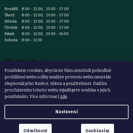
Pondělí:
8:00 - 12:00, 13:00 - 17:00
Úterý:
8:00 - 12:00, 13:00 - 17:00
Středa:
8:00 - 12:00, 13:00 - 17:00
Čtvrtek:
8:00 - 12:00, 13:00 - 17:00
Pátek:
8:00 - 12:00, 13:00 - 16:00
Sobota:
8:00 - 11:30
Důležité odkazy
Používáme cookies, abychom Vám umožnili pohodlné
prohlížení webu a díky analýze provozu webu neustále
Reklamace a vrácení zboží
zlepšovali jeho funkce, výkon a použitelnost. Dalším
Obchodní podmínky
procházením tohoto webu vyjadřujete souhlas s jejich
používáním. Více informací
zde
.
Podmínky ochrany osobních údajů
Nastavení
Copyright 2026
ŽELEZÁŘSTVÍ ČESKÝ BROD
. Všechna práva
vyhrazena.
Odmítnout
Souhlasím