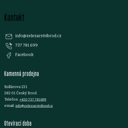
Z
Kontakt
á
p
info
@
zelezarstvibrod.cz
737 781 699
a
Facebook
t
Kamenná prodejna
í
Kollárova 221
282 01 Český Brod
Telefon:
+420 737 781 699
email:
info@zelezarstvibrod.cz
Otevírací doba