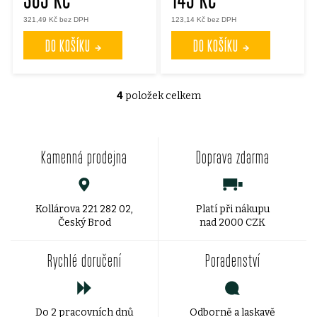
321,49 Kč bez DPH
123,14 Kč bez DPH
DO KOŠÍKU
DO KOŠÍKU
4
položek celkem
O
v
Kamenná prodejna
Doprava zdarma
l
á
d
Kollárova 221 282 02,
Platí při nákupu
Český Brod
nad 2000 CZK
a
Rychlé doručení
Poradenství
c
í
Do 2 pracovních dnů
Odborně a laskavě