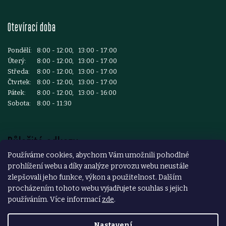
Otevírací doba
Pondělí:
8:00 - 12:00, 13:00 - 17:00
Úterý:
8:00 - 12:00, 13:00 - 17:00
Středa:
8:00 - 12:00, 13:00 - 17:00
Čtvrtek:
8:00 - 12:00, 13:00 - 17:00
Pátek:
8:00 - 12:00, 13:00 - 16:00
Sobota:
8:00 - 11:30
Důležité odkazy
Používáme cookies, abychom Vám umožnili pohodlné
prohlížení webu a díky analýze provozu webu neustále
Reklamace a vrácení zboží
zlepšovali jeho funkce, výkon a použitelnost. Dalším
Obchodní podmínky
procházením tohoto webu vyjadřujete souhlas s jejich
používáním. Více informací
zde
.
Podmínky ochrany osobních údajů
Nastavení