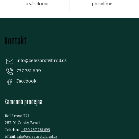
p
u vás doma
poradíme
r
v
Z
k
Kontakt
á
y
p
v
info
@
zelezarstvibrod.cz
ý
737 781 699
a
Facebook
p
t
i
Kamenná prodejna
í
s
Kollárova 221
u
282 01 Český Brod
Telefon:
+420 737 781 699
email:
info@zelezarstvibrod.cz