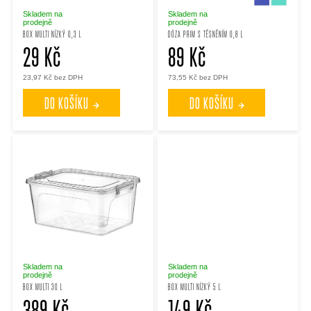
p
p
Skladem na
Skladem na
prodejně
prodejně
BOX MULTI NÍZKÝ 0,3 L
DÓZA PRIM S TĚSNĚNÍM 0,8 L
r
29 Kč
89 Kč
r
23,97 Kč bez DPH
73,55 Kč bez DPH
o
o
DO KOŠÍKU
DO KOŠÍKU
d
d
u
u
k
k
t
t
ů
ů
Skladem na
Skladem na
prodejně
prodejně
BOX MULTI 30 L
BOX MULTI NÍZKÝ 5 L
389 Kč
149 Kč