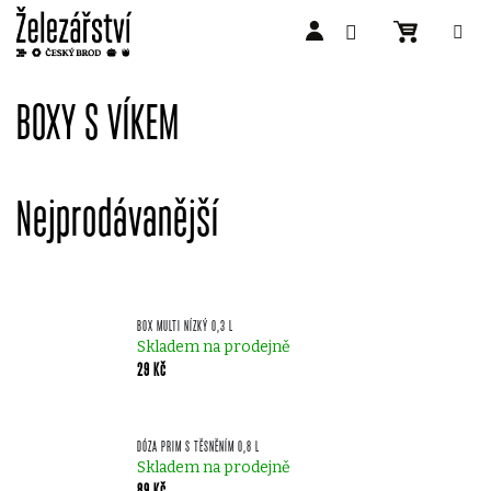
Přejít
na
BOXY S VÍKEM
obsah
Nejprodávanější
BOX MULTI NÍZKÝ 0,3 L
Skladem na prodejně
29 Kč
DÓZA PRIM S TĚSNĚNÍM 0,8 L
Skladem na prodejně
89 Kč