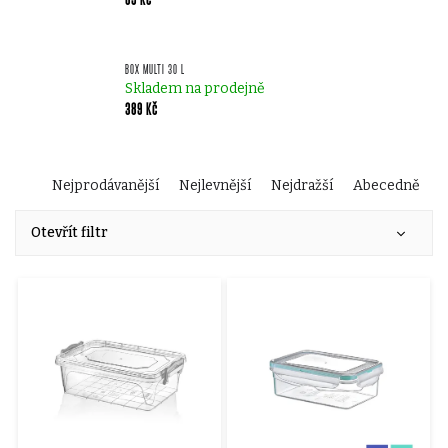
BOX MULTI 30 L
Skladem na prodejně
389 Kč
Ř
Nejprodávanější
Nejlevnější
Nejdražší
Abecedně
V
a
Otevřít filtr
ý
z
p
e
i
n
s
í