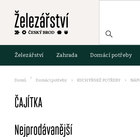
Přejít
na
obsah
HLEDAT
Železářství
Zahrada
Domácí potřeby
Domů
Domácí potřeby
KUCHYŇSKÉ POTŘEBY
NÁP
ČAJÍTKA
Nejprodávanější