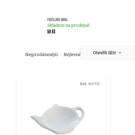
PODČAJNÍK MONA
Skladem na prodejně
59 Kč
Ř
Otevřít filtr
Nejprodávanější
Nejlevnější
Nejdražší
Abecedn
a
V
z
Kód:
153751
ý
e
p
n
i
í