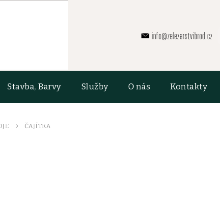
info@zelezarstvibrod.cz
Stavba, Barvy
Služby
O nás
Kontakty
OJE
ČAJÍTKA