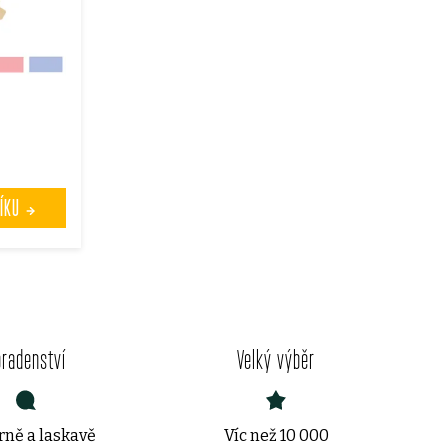
ÍKU
oradenství
Velký výběr
ně a laskavě
Víc než 10 000