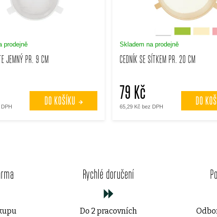
 prodejně
Skladem na prodejně
TE JEMNÝ PR. 9 CM
CEDNÍK SE SÍTKEM PR. 20 CM
79 Kč
DO KOŠÍKU
DO KOŠ
z DPH
65,29 Kč bez DPH
O
v
arma
Rychlé doručení
P
l
á
ákupu
Do 2 pracovních
Odbor