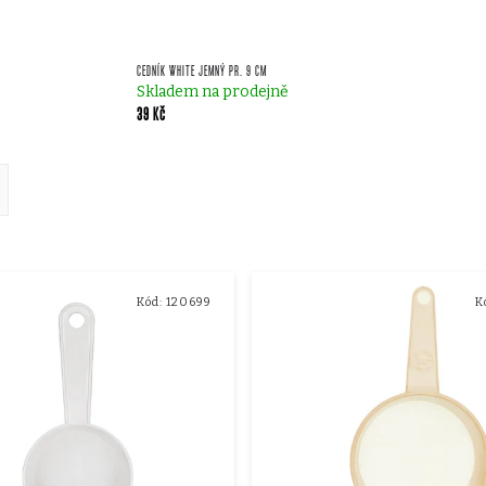
CEDNÍK WHITE JEMNÝ PR. 9 CM
Skladem na prodejně
39 Kč
ě
Kód:
120699
K