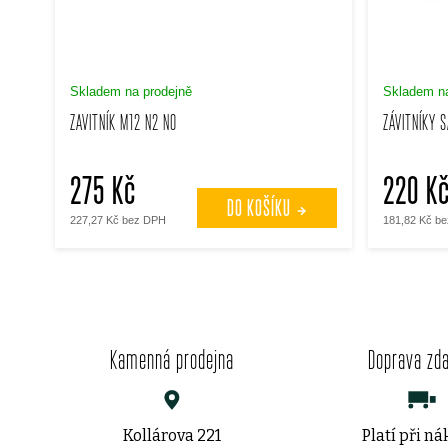
s
p
p
r
Skladem na prodejně
Skladem na
r
ZAVITNÍK M12 N2 NO
ZÁVITNÍKY 
o
o
d
275 Kč
220 K
d
DO KOŠÍKU
u
227,27 Kč bez DPH
181,82 Kč b
u
k
k
t
t
Kamenná prodejna
Doprava zd
ů
ů
Kollárova 221
Platí při n