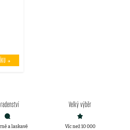
ÍKU
oradenství
Velký výběr
ně a laskavě
Víc než 10 000