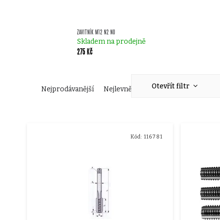
ZAVITNÍK M12 N2 NO
Skladem na prodejně
275 Kč
Ř
Otevřít filtr
Nejprodávanější
Nejlevnější
Nejdražší
Abecedn
a
V
z
Kód:
116781
ý
e
p
n
i
í