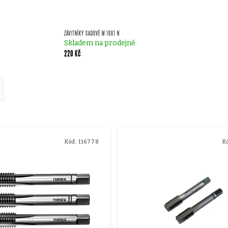
ZÁVITNÍKY SADOVÉ M 10X1 N
Skladem na prodejně
220 Kč
ě
Kód:
116778
K