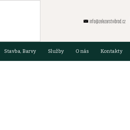
info@zelezarstvibrod.cz
Stavba, Barvy
Služby
O nás
Kontakty