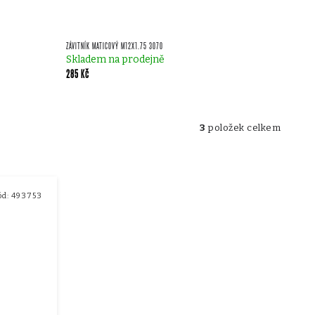
ZÁVITNÍK MATICOVÝ M12X1.75 3070
Skladem na prodejně
285 Kč
3
položek celkem
ód:
493753