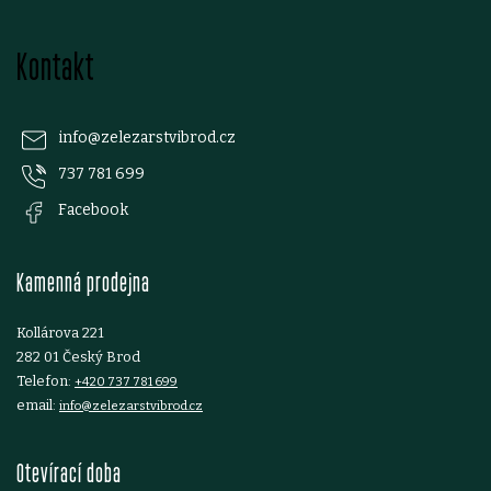
Z
Kontakt
á
p
info
@
zelezarstvibrod.cz
737 781 699
a
Facebook
t
Kamenná prodejna
í
Kollárova 221
282 01 Český Brod
Telefon:
+420 737 781 699
email:
info@zelezarstvibrod.cz
Otevírací doba