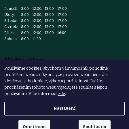
Pondělí:
8:00 - 12:00, 13:00 - 17:00
Úterý:
8:00 - 12:00, 13:00 - 17:00
Středa:
8:00 - 12:00, 13:00 - 17:00
Čtvrtek:
8:00 - 12:00, 13:00 - 17:00
Pátek:
8:00 - 12:00, 13:00 - 16:00
Sobota:
8:00 - 11:30
Důležité odkazy
Používáme cookies, abychom Vám umožnili pohodlné
prohlížení webu a díky analýze provozu webu neustále
Reklamace a vrácení zboží
zlepšovali jeho funkce, výkon a použitelnost. Dalším
Obchodní podmínky
procházením tohoto webu vyjadřujete souhlas s jejich
používáním. Více informací
zde
.
Podmínky ochrany osobních údajů
Nastavení
Copyright 2026
ŽELEZÁŘSTVÍ ČESKÝ BROD
. Všechna práva
vyhrazena.
Odmítnout
Souhlasím