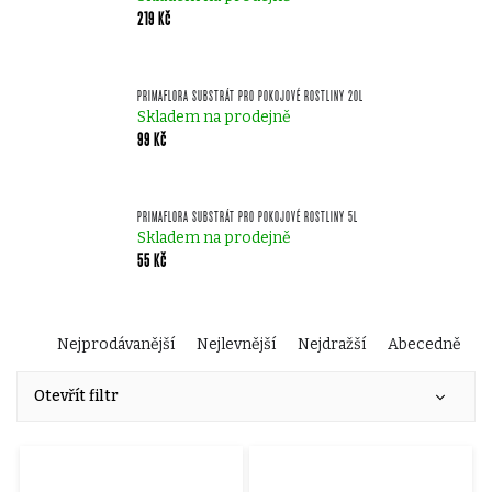
219 Kč
PRIMAFLORA SUBSTRÁT PRO POKOJOVÉ ROSTLINY 20L
Skladem na prodejně
99 Kč
PRIMAFLORA SUBSTRÁT PRO POKOJOVÉ ROSTLINY 5L
Skladem na prodejně
55 Kč
Ř
Nejprodávanější
Nejlevnější
Nejdražší
Abecedně
V
a
Otevřít filtr
ý
z