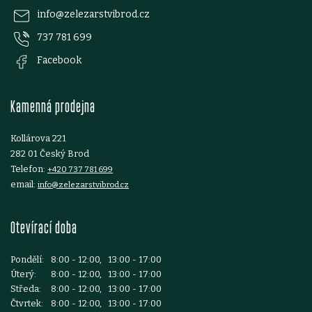
p
v
info
@
zelezarstvibrod.cz
ý
737 781 699
a
Facebook
p
t
i
Kamenná prodejna
í
s
Kollárova 221
u
282 01 Český Brod
Telefon:
+420 737 781 699
email:
info@zelezarstvibrod.cz
Otevírací doba
Pondělí:
8:00 - 12:00, 13:00 - 17:00
Úterý:
8:00 - 12:00, 13:00 - 17:00
Středa:
8:00 - 12:00, 13:00 - 17:00
Čtvrtek:
8:00 - 12:00, 13:00 - 17:00