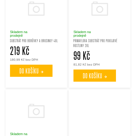
p
e
i
n
s
í
Skladem na
Skladem na
prodejně
prodejně
SUBSTRÁT PRO BORŮVKY A BRUSINKY 40L
PRIMAFLORA SUBSTRÁT PRO POKOJOVÉ
p
p
ROSTLINY 20L
219 Kč
99 Kč
r
180,99 Kč bez DPH
r
81,82 Kč bez DPH
DO KOŠÍKU
DO KOŠÍKU
o
o
d
d
u
u
k
k
Skladem na