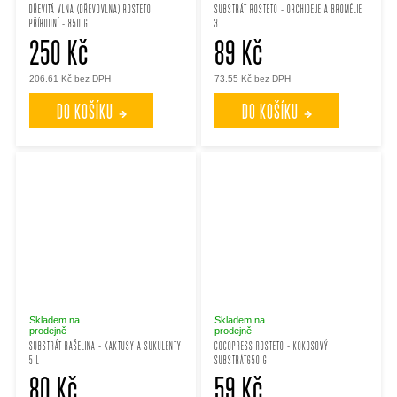
DŘEVITÁ VLNA (DŘEVOVLNA) ROSTETO
SUBSTRÁT ROSTETO - ORCHIDEJE A BROMÉLIE
PŘÍRODNÍ - 850 G
3 L
250 Kč
89 Kč
206,61 Kč bez DPH
73,55 Kč bez DPH
DO KOŠÍKU
DO KOŠÍKU
Skladem na
Skladem na
prodejně
prodejně
SUBSTRÁT RAŠELINA - KAKTUSY A SUKULENTY
COCOPRESS ROSTETO - KOKOSOVÝ
5 L
SUBSTRÁT650 G
80 Kč
59 Kč