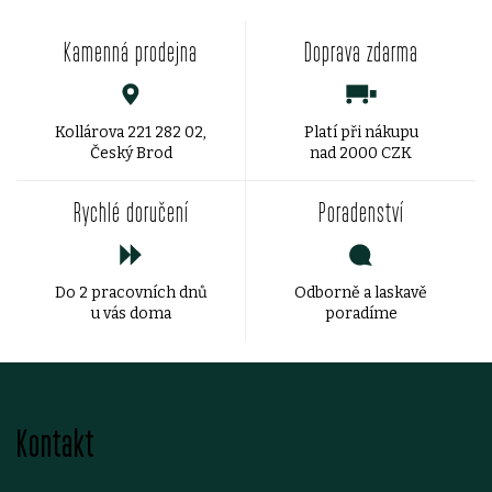
v
Kamenná prodejna
Doprava zdarma
l
á
d
Kollárova 221 282 02,
Platí při nákupu
Český Brod
nad 2000 CZK
a
Rychlé doručení
Poradenství
c
í
Do 2 pracovních dnů
Odborně a laskavě
p
u vás doma
poradíme
r
v
Z
k
Kontakt
á
y