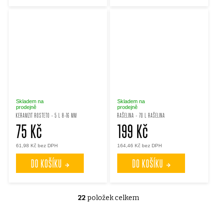
Skladem na
Skladem na
prodejně
prodejně
KERAMZIT ROSTETO - 5 L 8-16 MM
RAŠELINA - 70 L RAŠELINA
75 Kč
199 Kč
61,98 Kč bez DPH
164,46 Kč bez DPH
DO KOŠÍKU
DO KOŠÍKU
22
položek celkem
O