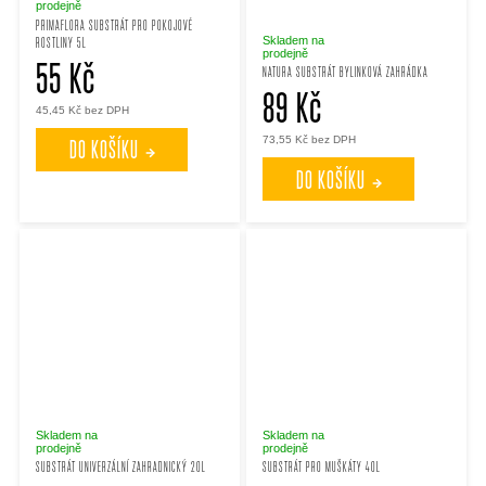
t
t
prodejně
PRIMAFLORA SUBSTRÁT PRO POKOJOVÉ
Skladem na
ROSTLINY 5L
ů
prodejně
ů
55 Kč
NATURA SUBSTRÁT BYLINKOVÁ ZAHRÁDKA
89 Kč
45,45 Kč bez DPH
73,55 Kč bez DPH
DO KOŠÍKU
DO KOŠÍKU
Skladem na
Skladem na
prodejně
prodejně
SUBSTRÁT UNIVERZÁLNÍ ZAHRADNICKÝ 20L
SUBSTRÁT PRO MUŠKÁTY 40L