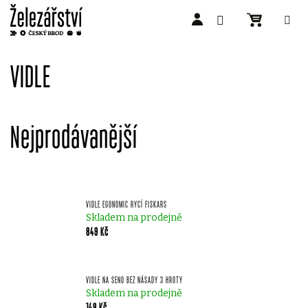
Přejít
na
VIDLE
obsah
Nejprodávanější
VIDLE EGONOMIC RYCÍ FISKARS
Skladem na prodejně
849 Kč
VIDLE NA SENO BEZ NÁSADY 3 HROTY
Skladem na prodejně
149 Kč