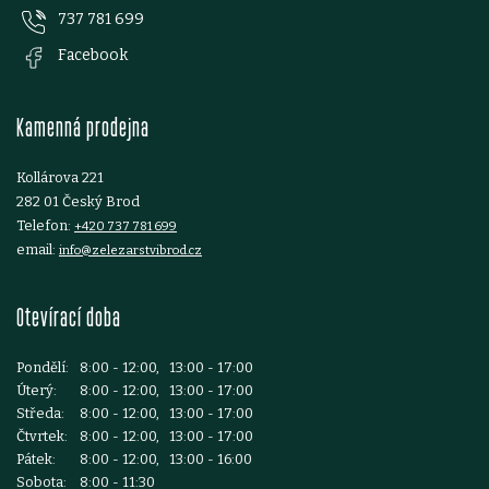
ý
737 781 699
a
Facebook
p
t
i
Kamenná prodejna
í
s
Kollárova 221
u
282 01 Český Brod
Telefon:
+420 737 781 699
email:
info@zelezarstvibrod.cz
Otevírací doba
Pondělí:
8:00 - 12:00, 13:00 - 17:00
Úterý:
8:00 - 12:00, 13:00 - 17:00
Středa:
8:00 - 12:00, 13:00 - 17:00
Čtvrtek:
8:00 - 12:00, 13:00 - 17:00
Pátek:
8:00 - 12:00, 13:00 - 16:00
Sobota:
8:00 - 11:30