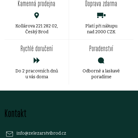
Kamenná prodejna
Doprava zdarma
l
á
d
Kollárova 221 282 02,
Platí při nákupu
Český Brod
nad 2000 CZK
a
Rychlé doručení
Poradenství
c
í
Do 2 pracovních dnů
Odborně a laskavě
p
u vás doma
poradíme
r
v
Z
k
Kontakt
á
y
p
v
info
@
zelezarstvibrod.cz