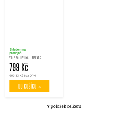
Skladem na
prodejně
VIDLE SOLID™ RYCÍ - FISKARS
799 Kč
660,33 Kč bez DPH
DO KOŠÍKU
7
položek celkem
O
v