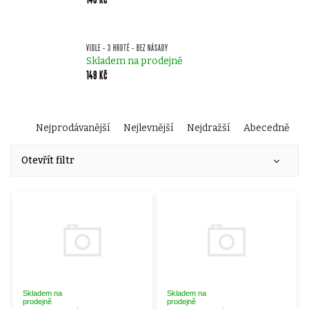
VIDLE - 3 HROTÉ - BEZ NÁSADY
Skladem na prodejně
149 Kč
Ř
Nejprodávanější
Nejlevnější
Nejdražší
Abecedně
V
a
Otevřít filtr
ý
z
p
e
i
n
s
í
Skladem na
Skladem na
prodejně
prodejně