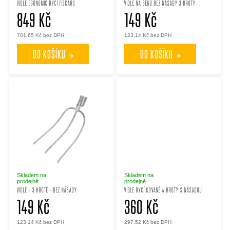
VIDLE EGONOMIC RYCÍ FISKARS
VIDLE NA SENO BEZ NÁSADY 3 HROTY
p
p
849 Kč
149 Kč
r
701,65 Kč bez DPH
123,14 Kč bez DPH
r
DO KOŠÍKU
DO KOŠÍKU
o
o
d
d
u
u
k
k
t
t
Skladem na
Skladem na
prodejně
prodejně
ů
VIDLE - 3 HROTÉ - BEZ NÁSADY
VIDLE RYCÍ KOVANÉ 4 HROTY S NÁSADOU
ů
149 Kč
360 Kč
123,14 Kč bez DPH
297,52 Kč bez DPH