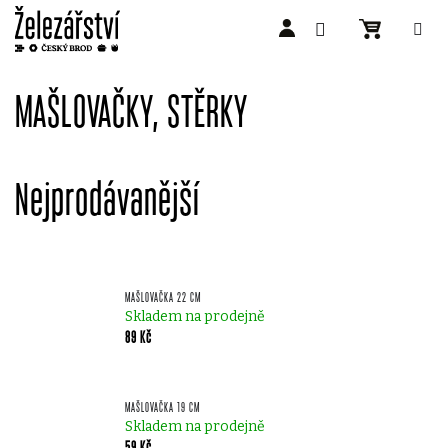
Přejít
na
MAŠLOVAČKY, STĚRKY
obsah
Nejprodávanější
MAŠLOVAČKA 22 CM
Skladem na prodejně
89 Kč
MAŠLOVAČKA 19 CM
Skladem na prodejně
59 Kč