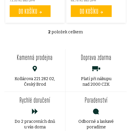
73,55 Kč bez DPH
48,76 Kč bez DPH
o
o
DO KOŠÍKU
DO KOŠÍKU
d
d
u
2
položek celkem
u
O
v
k
k
Kamenná prodejna
Doprava zdarma
l
t
t
á
ů
ů
d
Kollárova 221 282 02,
Platí při nákupu
Český Brod
nad 2000 CZK
a
Rychlé doručení
Poradenství
c
í
Do 2 pracovních dnů
Odborně a laskavě
p
u vás doma
poradíme