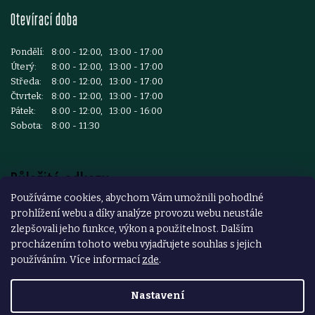
Otevírací doba
Pondělí:
8:00 - 12:00, 13:00 - 17:00
Úterý:
8:00 - 12:00, 13:00 - 17:00
Středa:
8:00 - 12:00, 13:00 - 17:00
Čtvrtek:
8:00 - 12:00, 13:00 - 17:00
Pátek:
8:00 - 12:00, 13:00 - 16:00
Sobota:
8:00 - 11:30
Důležité odkazy
Používáme cookies, abychom Vám umožnili pohodlné
prohlížení webu a díky analýze provozu webu neustále
Reklamace a vrácení zboží
zlepšovali jeho funkce, výkon a použitelnost. Dalším
Obchodní podmínky
procházením tohoto webu vyjadřujete souhlas s jejich
používáním. Více informací
zde
.
Podmínky ochrany osobních údajů
Nastavení