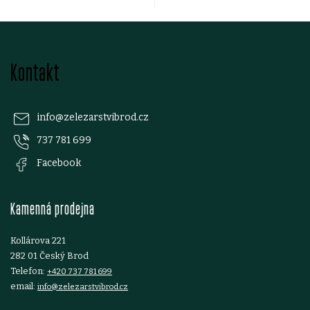
r
v
Z
k
Kontakt
á
y
p
v
info
@
zelezarstvibrod.cz
ý
737 781 699
a
Facebook
p
t
i
Kamenná prodejna
í
s
Kollárova 221
u
282 01 Český Brod
Telefon:
+420 737 781 699
email:
info@zelezarstvibrod.cz