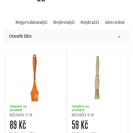
Ř
Nejprodávanější
Nejlevnější
Nejdražší
Abecedně
V
a
Otevřít filtr
ý
z
p
e
i
n
s
í
p
p
Skladem na
Skladem na
prodejně
prodejně
MAŠLOVAČKA 22 CM
MAŠLOVAČKA 19 CM
r
89 Kč
59 Kč
r