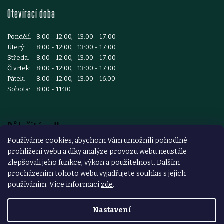
Otevírací doba
Pondělí:
8:00 - 12:00, 13:00 - 17:00
Úterý:
8:00 - 12:00, 13:00 - 17:00
Středa:
8:00 - 12:00, 13:00 - 17:00
Čtvrtek:
8:00 - 12:00, 13:00 - 17:00
Pátek:
8:00 - 12:00, 13:00 - 16:00
Sobota:
8:00 - 11:30
Důležité odkazy
Používáme cookies, abychom Vám umožnili pohodlné
prohlížení webu a díky analýze provozu webu neustále
Reklamace a vrácení zboží
zlepšovali jeho funkce, výkon a použitelnost. Dalším
Obchodní podmínky
procházením tohoto webu vyjadřujete souhlas s jejich
používáním. Více informací
zde
.
Podmínky ochrany osobních údajů
Nastavení