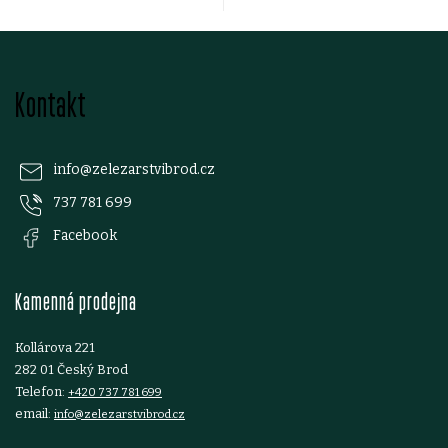
r
v
Z
k
Kontakt
á
y
p
v
info
@
zelezarstvibrod.cz
ý
737 781 699
a
Facebook
p
t
i
Kamenná prodejna
í
s
Kollárova 221
u
282 01 Český Brod
Telefon:
+420 737 781 699
email:
info@zelezarstvibrod.cz