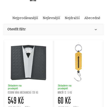
Ř
Nejprodávanější
Nejlevnější
Nejdražší
Abecedně
V
a
Otevřít filtr
ý
z
p
e
i
n
s
í
p
p
Skladem na
Skladem na
prodejně
prodejně
OSOBNÍ VÁHA MECHANICKÁ 120 KG
MINCÍŘ 12. 5 KG
r
549 Kč
60 Kč
r