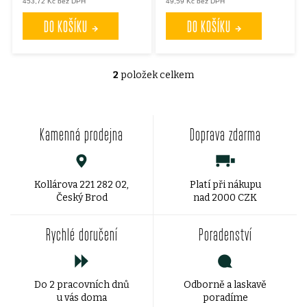
453,72 Kč bez DPH
49,59 Kč bez DPH
o
o
DO KOŠÍKU
DO KOŠÍKU
d
d
u
2
položek celkem
u
O
v
k
k
Kamenná prodejna
Doprava zdarma
l
t
t
á
ů
ů
d
Kollárova 221 282 02,
Platí při nákupu
Český Brod
nad 2000 CZK
a
Rychlé doručení
Poradenství
c
í
Do 2 pracovních dnů
Odborně a laskavě
p
u vás doma
poradíme