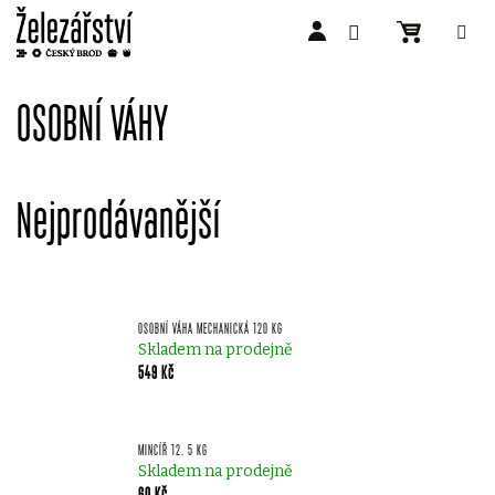
Přejít
na
OSOBNÍ VÁHY
obsah
Nejprodávanější
OSOBNÍ VÁHA MECHANICKÁ 120 KG
Skladem na prodejně
549 Kč
MINCÍŘ 12. 5 KG
Skladem na prodejně
60 Kč