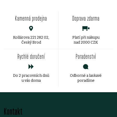
O
v
Kamenná prodejna
Doprava zdarma
l
á
d
Kollárova 221 282 02,
Platí při nákupu
Český Brod
nad 2000 CZK
a
Rychlé doručení
Poradenství
c
í
Do 2 pracovních dnů
Odborně a laskavě
p
u vás doma
poradíme
r
v
Z
k
Kontakt
á