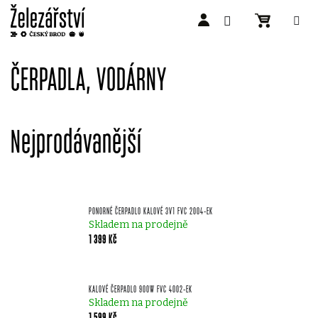
Přejít
na
ČERPADLA, VODÁRNY
obsah
Nejprodávanější
PONORNÉ ČERPADLO KALOVÉ 3V1 FVC 2004-EK
Skladem na prodejně
1 399 Kč
KALOVÉ ČERPADLO 900W FVC 4002-EK
Skladem na prodejně
1 599 Kč