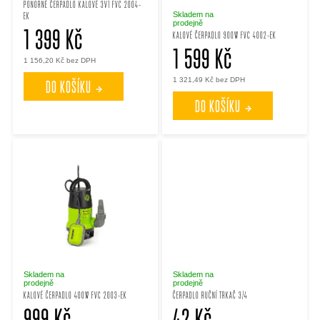
PONORNÉ ČERPADLO KALOVÉ 3V1 FVC 2004-
p
p
Skladem na
EK
prodejně
1 399 Kč
KALOVÉ ČERPADLO 900W FVC 4002-EK
r
1 599 Kč
r
1 156,20 Kč bez DPH
1 321,49 Kč bez DPH
DO KOŠÍKU
o
o
DO KOŠÍKU
d
d
u
u
k
k
t
t
ů
ů
Skladem na
Skladem na
prodejně
prodejně
KALOVÉ ČERPADLO 400W FVC 2003-EK
ČERPADLO RUČNÍ TRKAČ 3/4
999 Kč
42 Kč