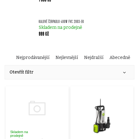
KALOVÉ ČERPADLO 400W FVC 2003-EK
Skladem na prodejně
999 Kč
Ř
Nejprodávanější
Nejlevnější
Nejdražší
Abecedně
V
a
Otevřít filtr
ý
z
p
e
i
n
s
í
Skladem na
prodejně