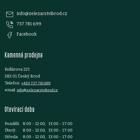
y
p
v
info
@
zelezarstvibrod.cz
ý
737 781 699
a
Facebook
p
t
i
Kamenná prodejna
í
s
Kollárova 221
u
282 01 Český Brod
Telefon:
+420 737 781 699
email:
info@zelezarstvibrod.cz
Otevírací doba
Pondělí:
8:00 - 12:00, 13:00 - 17:00
Úterý:
8:00 - 12:00, 13:00 - 17:00
Středa:
8:00 - 12:00, 13:00 - 17:00