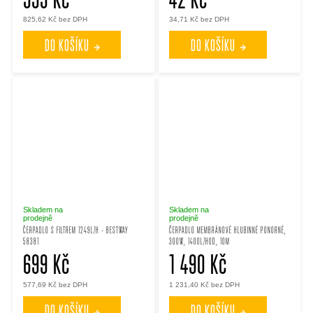
825,62 Kč bez DPH
34,71 Kč bez DPH
DO KOŠÍKU
DO KOŠÍKU
Skladem na
Skladem na
prodejně
prodejně
ČERPADLO S FILTREM 1249L/H - BESTWAY
ČERPADLO MEMBRÁNOVÉ HLUBINNÉ PONORNÉ,
58381
300W, 1400L/HOD, 10M
699 Kč
1 490 Kč
577,69 Kč bez DPH
1 231,40 Kč bez DPH
DO KOŠÍKU
DO KOŠÍKU