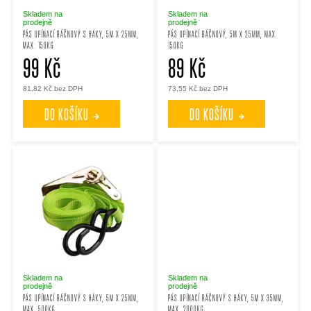
p
p
Skladem na
Skladem na
prodejně
prodejně
PÁS UPÍNACÍ RÁČNOVÝ S HÁKY, 5M X 25MM,
PÁS UPÍNACÍ RÁČNOVÝ, 5M X 25MM, MAX.
MAX. 150KG
150KG
r
r
99 Kč
89 Kč
o
o
81,82 Kč bez DPH
73,55 Kč bez DPH
DO KOŠÍKU
DO KOŠÍKU
d
d
u
u
k
k
t
t
ů
ů
Skladem na
Skladem na
prodejně
prodejně
PÁS UPÍNACÍ RÁČNOVÝ S HÁKY, 5M X 25MM,
PÁS UPÍNACÍ RÁČNOVÝ S HÁKY, 5M X 35MM,
MAX. 500KG
MAX. 2000KG