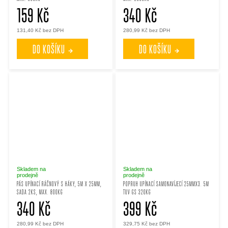
159 Kč
340 Kč
131,40 Kč bez DPH
280,99 Kč bez DPH
DO KOŠÍKU
DO KOŠÍKU
Skladem na
Skladem na
prodejně
prodejně
PÁS UPÍNACÍ RÁČNOVÝ S HÁKY, 5M X 25MM,
POPRUH UPÍNACÍ SAMONAVÍJECÍ 25MMX3. 5M
SADA 2KS, MAX. 800KG
TUV GS 320KG
340 Kč
399 Kč
280,99 Kč bez DPH
329,75 Kč bez DPH