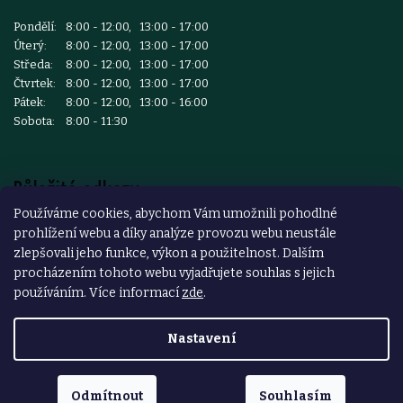
Pondělí:
8:00 - 12:00, 13:00 - 17:00
Úterý:
8:00 - 12:00, 13:00 - 17:00
Středa:
8:00 - 12:00, 13:00 - 17:00
Čtvrtek:
8:00 - 12:00, 13:00 - 17:00
Pátek:
8:00 - 12:00, 13:00 - 16:00
Sobota:
8:00 - 11:30
Důležité odkazy
Používáme cookies, abychom Vám umožnili pohodlné
prohlížení webu a díky analýze provozu webu neustále
Reklamace a vrácení zboží
zlepšovali jeho funkce, výkon a použitelnost. Dalším
Obchodní podmínky
procházením tohoto webu vyjadřujete souhlas s jejich
používáním. Více informací
zde
.
Podmínky ochrany osobních údajů
Nastavení
Copyright 2026
ŽELEZÁŘSTVÍ ČESKÝ BROD
. Všechna práva
vyhrazena.
Odmítnout
Souhlasím