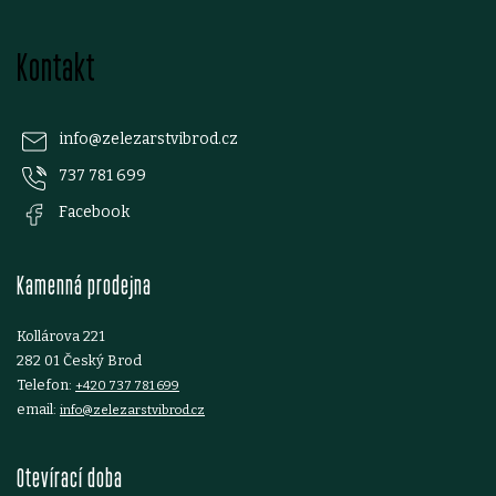
Z
Kontakt
á
p
info
@
zelezarstvibrod.cz
737 781 699
a
Facebook
t
Kamenná prodejna
í
Kollárova 221
282 01 Český Brod
Telefon:
+420 737 781 699
email:
info@zelezarstvibrod.cz
Otevírací doba