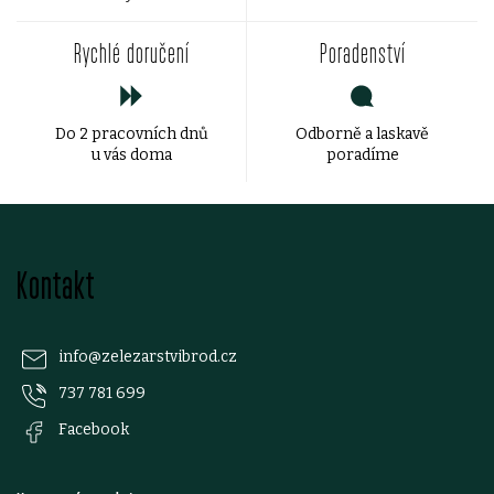
a
Rychlé doručení
Poradenství
c
í
Do 2 pracovních dnů
Odborně a laskavě
p
u vás doma
poradíme
r
v
Z
k
Kontakt
á
y
p
v
info
@
zelezarstvibrod.cz
ý
737 781 699
a
Facebook
p
t
i