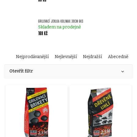
GRILOVACÍ JEHLKA KOLIMAX 30CM 6KS
Skladem na prodejně
169 Kč
Ř
Nejprodávanější
Nejlevnější
Nejdražší
Abecedně
V
a
Otevřít filtr
ý
z
p
e
i
n
s
í