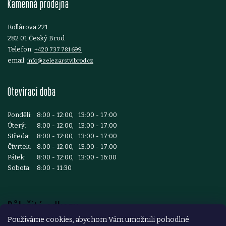
Kamenná prodejna
í
s
Kollárova 221
u
282 01 Český Brod
Telefon:
+420 737 781 699
email:
info@zelezarstvibrod.cz
Otevírací doba
Pondělí:
8:00 - 12:00, 13:00 - 17:00
Úterý:
8:00 - 12:00, 13:00 - 17:00
Středa:
8:00 - 12:00, 13:00 - 17:00
Čtvrtek:
8:00 - 12:00, 13:00 - 17:00
Pátek:
8:00 - 12:00, 13:00 - 16:00
Sobota:
8:00 - 11:30
Důležité odkazy
Používáme cookies, abychom Vám umožnili pohodlné