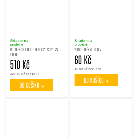
Skladem na
Skladem na
prodejně
prodejně
MOTOREK KE GRILU ELEKTRICKÝ 230V, 4W
VIDLICE OPÉKACÍ 100CM
43090
60 Kč
510 Kč
49,59 Kč bez DPH
421,49 Kč bez DPH
DO KOŠÍKU
DO KOŠÍKU