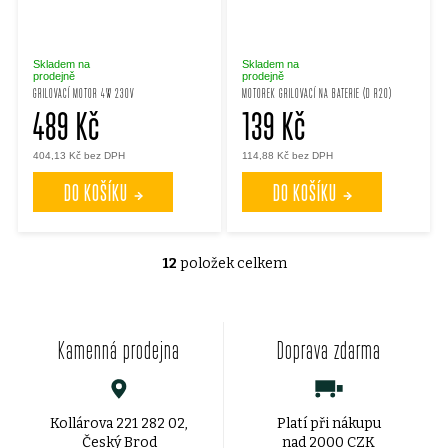
Skladem na
Skladem na
prodejně
prodejně
GRILOVACÍ MOTOR 4W 230V
MOTOREK GRILOVACÍ NA BATERIE (D R20)
489 Kč
139 Kč
404,13 Kč bez DPH
114,88 Kč bez DPH
DO KOŠÍKU
DO KOŠÍKU
12
položek celkem
O
v
Kamenná prodejna
Doprava zdarma
l
á
d
Kollárova 221 282 02,
Platí při nákupu
Český Brod
nad 2000 CZK