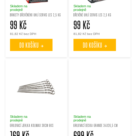
p
p
Skladem na
Skladem na
prodejně
prodejně
BRIKETY DŘEVĚNÉHO UHLÍ SERVIS LES 2,5 KG
DŘEVĚNÉ UHLÍ SERVIS LES 2,5 KG
r
99 Kč
99 Kč
r
81,82 Kč bez DPH
81,82 Kč bez DPH
o
o
DO KOŠÍKU
DO KOŠÍKU
d
d
u
u
k
k
t
t
ů
ů
Skladem na
Skladem na
prodejně
prodejně
GRILOVACÍ JEHLKA KOLIMAX 30CM 6KS
GRILOVACÍ DESKA GRANDE 34X26,5 CM
169 Kč
699 Kč