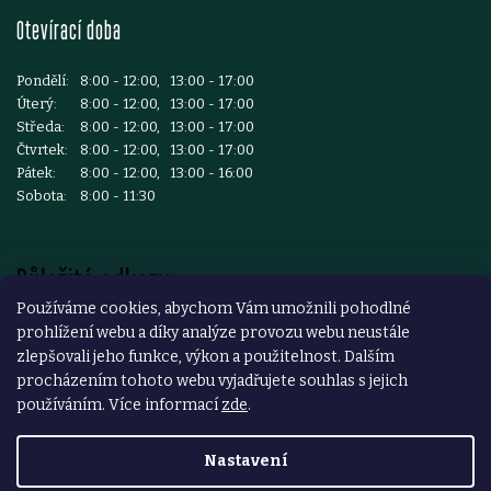
Otevírací doba
Pondělí:
8:00 - 12:00, 13:00 - 17:00
Úterý:
8:00 - 12:00, 13:00 - 17:00
Středa:
8:00 - 12:00, 13:00 - 17:00
Čtvrtek:
8:00 - 12:00, 13:00 - 17:00
Pátek:
8:00 - 12:00, 13:00 - 16:00
Sobota:
8:00 - 11:30
Důležité odkazy
Používáme cookies, abychom Vám umožnili pohodlné
prohlížení webu a díky analýze provozu webu neustále
Reklamace a vrácení zboží
zlepšovali jeho funkce, výkon a použitelnost. Dalším
Obchodní podmínky
procházením tohoto webu vyjadřujete souhlas s jejich
používáním. Více informací
zde
.
Podmínky ochrany osobních údajů
Nastavení