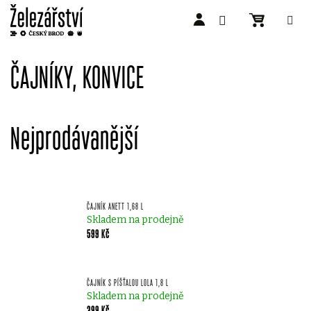
Přejít
na
ČAJNÍKY, KONVICE
obsah
Nejprodávanější
ČAJNÍK ANETT 1,68 L
Skladem na prodejně
599 Kč
ČAJNÍK S PÍŠŤALOU LOLA 1,8 L
Skladem na prodejně
399 Kč