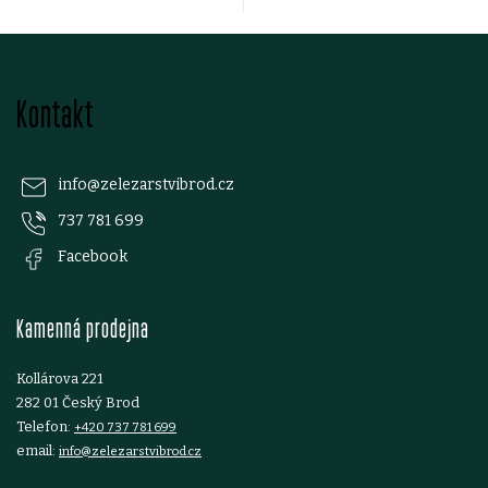
r
v
Z
k
Kontakt
á
y
p
v
info
@
zelezarstvibrod.cz
ý
737 781 699
a
Facebook
p
t
i
Kamenná prodejna
í
s
Kollárova 221
u
282 01 Český Brod
Telefon:
+420 737 781 699
email:
info@zelezarstvibrod.cz