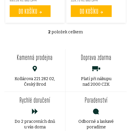
495,04 Kč bez DPH
329,75 Kč bez DPH
o
o
DO KOŠÍKU
DO KOŠÍKU
d
d
u
2
položek celkem
u
O
v
k
k
Kamenná prodejna
Doprava zdarma
l
t
t
á
ů
ů
d
Kollárova 221 282 02,
Platí při nákupu
Český Brod
nad 2000 CZK
a
Rychlé doručení
Poradenství
c
í
Do 2 pracovních dnů
Odborně a laskavě
p
u vás doma
poradíme