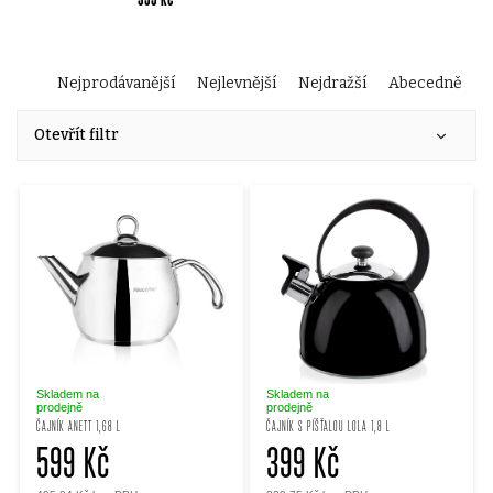
Ř
Nejprodávanější
Nejlevnější
Nejdražší
Abecedně
V
a
Otevřít filtr
ý
z
p
e
i
n
s
í
p
p
Skladem na
Skladem na
prodejně
prodejně
ČAJNÍK ANETT 1,68 L
ČAJNÍK S PÍŠŤALOU LOLA 1,8 L
r
599 Kč
399 Kč
r