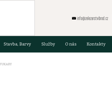
info@zelezarstvibrod.cz
Stavba, Barvy
Služby
O nás
Kontakty
 FUKARY