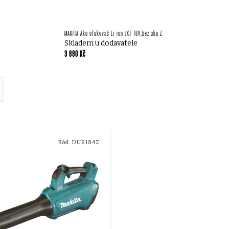
MAKITA Aku ofukovač Li-ion LXT 18V,bez aku Z
Skladem u dodavatele
3 890 Kč
ě
Kód:
DUB184Z