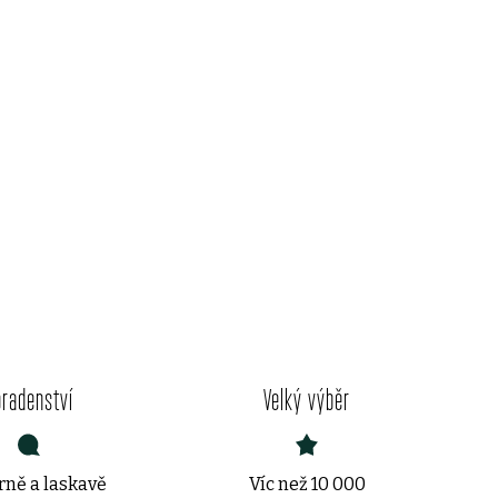
oradenství
Velký výběr
ně a laskavě
Víc než 10 000