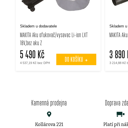
s
p
p
r
Skladem u dodavatele
Skladem u 
r
MAKITA Aku ofukovač/vysavac Li-ion LXT
MAKITA Aku
o
18V,bez aku Z
o
d
5 490 Kč
3 890 
d
DO KOŠÍKU
u
4 537,19 Kč bez DPH
3 214,88 Kč
u
k
k
t
t
Kamenná prodejna
Doprava zd
ů
ů
Kollárova 221
Platí při n