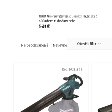
MAKITA Aku ofukovač/vysavac Li-ion LXT 18V,bez aku Z
Skladem u dodavatele
5 490 Kč
Ř
Otevřít filtr
Nejprodávanější
Nejlevnější
Nejdražší
Abecedn
a
V
z
Kód:
DUB187Z
ý
e
p
n
i
í