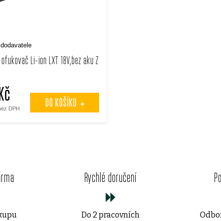
dodavatele
 ofukovač Li-ion LXT 18V,bez aku Z
Kč
DO KOŠÍKU
 bez DPH
O
v
arma
Rychlé doručení
P
l
á
ákupu
Do 2 pracovních
Odbor