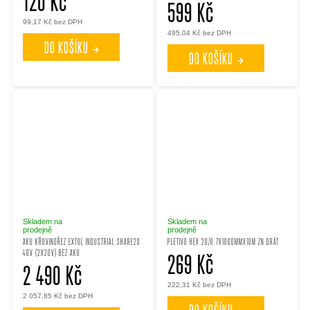
120 Kč
599 Kč
99,17 Kč bez DPH
495,04 Kč bez DPH
DO KOŠÍKU
DO KOŠÍKU
Skladem na
Skladem na
prodejně
prodejně
AKU KŘOVINOŘEZ EXTOL INDUSTRIAL SHARE20
PLETIVO HEX 20/0.7X1000MMX10M ZN DRÁT
40V (2X20V) BEZ AKU
269 Kč
2 490 Kč
222,31 Kč bez DPH
2 057,85 Kč bez DPH