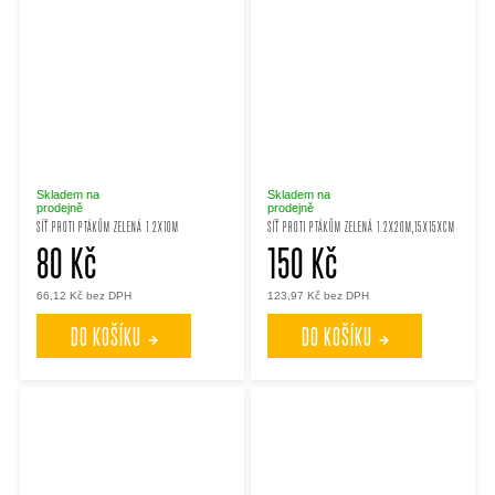
Skladem na
Skladem na
prodejně
prodejně
SÍŤ PROTI PTÁKŮM ZELENÁ 1.2X10M
SÍŤ PROTI PTÁKŮM ZELENÁ 1.2X20M,15X15XCM
80 Kč
150 Kč
66,12 Kč bez DPH
123,97 Kč bez DPH
DO KOŠÍKU
DO KOŠÍKU