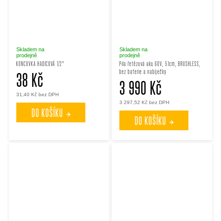
Skladem na
Skladem na
prodejně
prodejně
KONCOVKA HADICOVÁ 1/2"
Pila řetězová aku 60V, 51cm, BRUSHLESS,
bez baterie a nabíječky
38 Kč
3 990 Kč
31,40 Kč bez DPH
3 297,52 Kč bez DPH
DO KOŠÍKU
DO KOŠÍKU