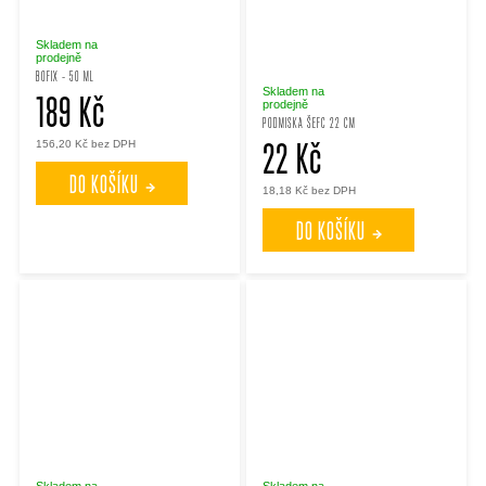
t
t
Skladem na
prodejně
ů
BOFIX - 50 ML
ů
Skladem na
189 Kč
prodejně
PODMISKA ŠEFC 22 CM
22 Kč
156,20 Kč bez DPH
DO KOŠÍKU
18,18 Kč bez DPH
DO KOŠÍKU
Skladem na
Skladem na