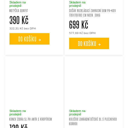
Skladem na
Skladem na
prodejně
prodejně
MOTYČKA QUIKFIT
SUŠÁK ROZKLÁDACÍ ZAHRASNÍ 50M PH+KOV
170X170X183 CM.NOSN. 30KG
390 Kč
699 Kč
322,31 Kč bez DPH
577,69 Kč bez DPH
DO KOŠÍKU
DO KOŠÍKU
Skladem na
Skladem na
prodejně
prodejně
KONEV ZEBRA 5L PH ANTR S KROPÍTKEM
KOLEČKO ZAHRADNÍ DĚTSKÉ 9L S PLECHOVOU
KORBOU