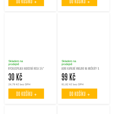
DO KOŠÍKU
DO KOŠÍKU
Skladem na
Skladem na
prodejně
prodejně
RYCHLOSPOJKA HADICOVÁ ROSA 3/4"
AGRO KAPALNÉ HNOJIVO NA MUŠKÁTY 1L
30 Kč
99 Kč
24,79 Kč bez DPH
81,82 Kč bez DPH
DO KOŠÍKU
DO KOŠÍKU