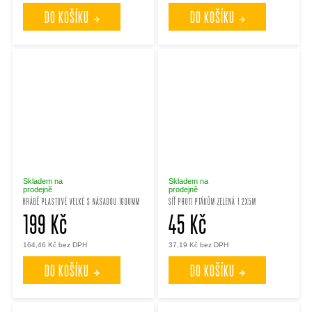
DO KOŠÍKU
DO KOŠÍKU
Skladem na
Skladem na
prodejně
prodejně
HRÁBĚ PLASTOVÉ VELKÉ S NÁSADOU 1600MM
SÍŤ PROTI PTÁKŮM ZELENÁ 1.2X5M
199 Kč
45 Kč
164,46 Kč bez DPH
37,19 Kč bez DPH
DO KOŠÍKU
DO KOŠÍKU