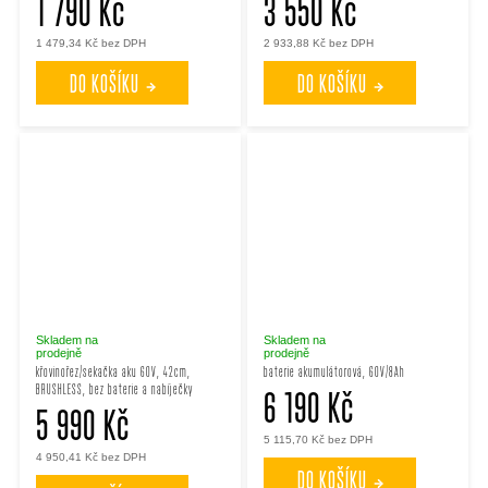
1 790 Kč
3 550 Kč
1 479,34 Kč bez DPH
2 933,88 Kč bez DPH
DO KOŠÍKU
DO KOŠÍKU
Skladem na
Skladem na
prodejně
prodejně
křovinořez/sekačka aku 60V, 42cm,
baterie akumulátorová, 60V/8Ah
BRUSHLESS, bez baterie a nabíječky
6 190 Kč
5 990 Kč
5 115,70 Kč bez DPH
4 950,41 Kč bez DPH
DO KOŠÍKU