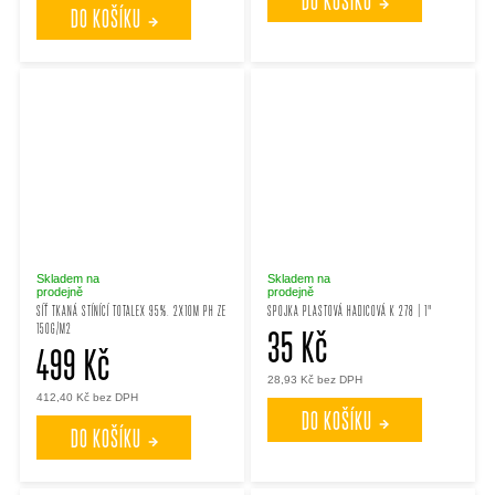
DO KOŠÍKU
DO KOŠÍKU
Skladem na
Skladem na
prodejně
prodejně
SÍŤ TKANÁ STÍNÍCÍ TOTALEX 95%. 2X10M PH ZE
SPOJKA PLASTOVÁ HADICOVÁ K 278 | 1"
150G/M2
35 Kč
499 Kč
28,93 Kč bez DPH
412,40 Kč bez DPH
DO KOŠÍKU
DO KOŠÍKU