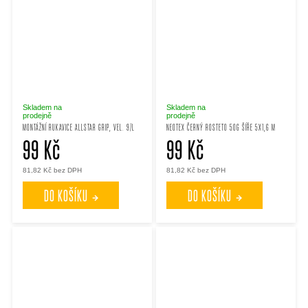
Skladem na
Skladem na
prodejně
prodejně
MONTÁŽNÍ RUKAVICE ALLSTAR GRIP, VEL. 9/L
NEOTEX ČERNÝ ROSTETO 50G ŠÍŘE 5X1,6 M
99 Kč
99 Kč
81,82 Kč bez DPH
81,82 Kč bez DPH
DO KOŠÍKU
DO KOŠÍKU