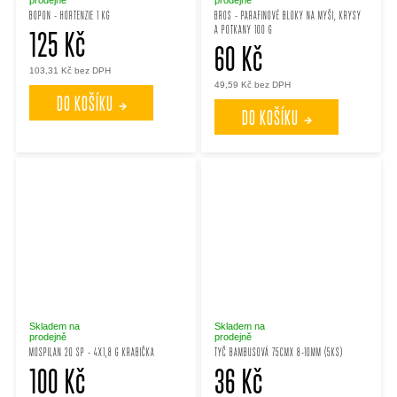
BOPON - HORTENZIE 1 KG
BROS - PARAFINOVÉ BLOKY NA MYŠI, KRYSY
A POTKANY 100 G
125 Kč
60 Kč
103,31 Kč bez DPH
49,59 Kč bez DPH
DO KOŠÍKU
DO KOŠÍKU
Skladem na
Skladem na
prodejně
prodejně
MOSPILAN 20 SP - 4X1,8 G KRABIČKA
TYČ BAMBUSOVÁ 75CMX 8-10MM (5KS)
100 Kč
36 Kč