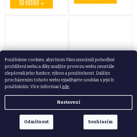
DO KOŠÍKU
Používáme cookies, abychom Vám umožnili pohodlné
prohlížení webu a díky analýze provozu webu neustále
zlepšovali jeho funkce, výkon a použitelnost. Dalším
Skladem na
Skladem na
prodejně
prodejně
procházením tohoto webu vyjadřujete souhlas s jejich
sekačka s pojezdem aku 60V, 51cm,
baterie akumulátorová, 60V/15Ah
používáním. Více informací
zde
.
BRUSHLESS, bez baterie a nabíječky
11 990 Kč
9 990 Kč
Nastavení
9 909,09 Kč bez DPH
8 256,20 Kč bez DPH
DO KOŠÍKU
DO KOŠÍKU
Odmítnout
Souhlasím