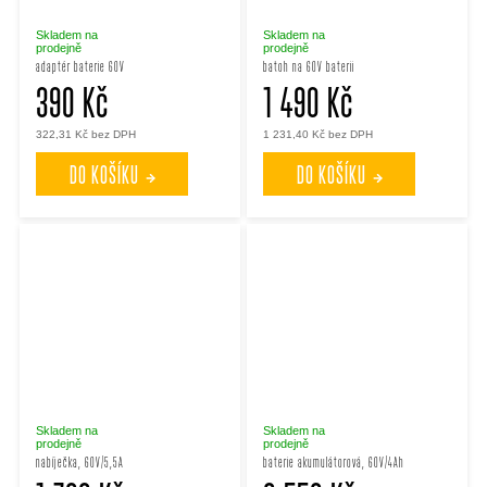
Skladem na
Skladem na
prodejně
prodejně
adaptér baterie 60V
batoh na 60V baterii
390 Kč
1 490 Kč
322,31 Kč bez DPH
1 231,40 Kč bez DPH
DO KOŠÍKU
DO KOŠÍKU
Skladem na
Skladem na
prodejně
prodejně
nabíječka, 60V/5,5A
baterie akumulátorová, 60V/4Ah