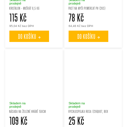
prodejně
prodejně
KRISTALON - MUŠKÁT 0,5 KG
PAST NA MYŠI POWERCAT PH (2KS)
115 Kč
78 Kč
95,04 Kč bez DPH
64,46 Kč bez DPH
DO KOŠÍKU
DO KOŠÍKU
Skladem na
Skladem na
prodejně
prodejně
NÁSADA NA ŽELEZNÉ HRÁBĚ 150CM
RYCHLOSPOJKA ROSA 1/2&QUOT; BOX
109 Kč
25 Kč