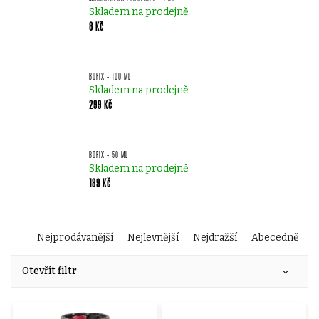
Skladem na prodejně
8 Kč
BOFIX - 100 ML
Skladem na prodejně
299 Kč
BOFIX - 50 ML
Skladem na prodejně
189 Kč
Ř
Nejprodávanější
Nejlevnější
Nejdražší
Abecedně
V
a
Otevřít filtr
ý
z