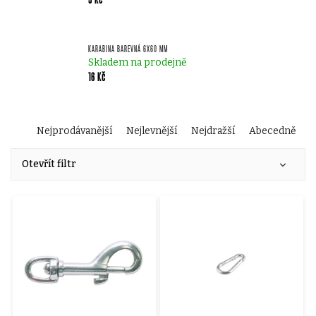
KARABINA BAREVNÁ 6X60 MM
Skladem na prodejně
16 Kč
Ř
Nejprodávanější
Nejlevnější
Nejdražší
Abecedně
V
a
Otevřít filtr
ý
z
p
e
i
n
s
í