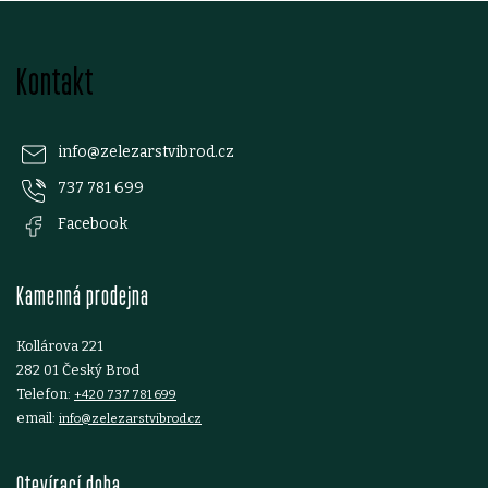
v
Z
k
Kontakt
á
y
p
v
info
@
zelezarstvibrod.cz
ý
737 781 699
a
Facebook
p
t
i
Kamenná prodejna
í
s
Kollárova 221
u
282 01 Český Brod
Telefon:
+420 737 781 699
email:
info@zelezarstvibrod.cz
Otevírací doba