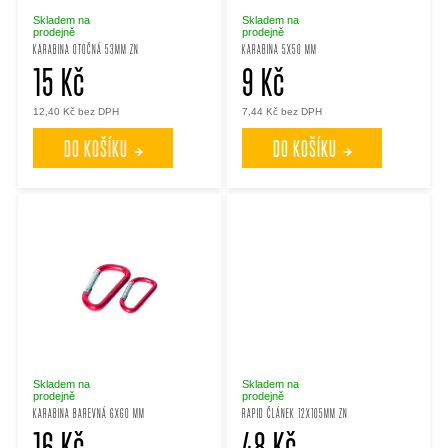
p
p
Skladem na
Skladem na
prodejně
prodejně
KARABINA OTOČNÁ 53MM ZN
KARABINA 5X50 MM
r
15 Kč
9 Kč
r
12,40 Kč bez DPH
7,44 Kč bez DPH
o
o
DO KOŠÍKU
DO KOŠÍKU
d
d
u
u
k
k
t
t
ů
ů
Skladem na
Skladem na
prodejně
prodejně
KARABINA BAREVNÁ 6X60 MM
RAPID ČLÁNEK 12X105MM ZN
16 Kč
48 Kč