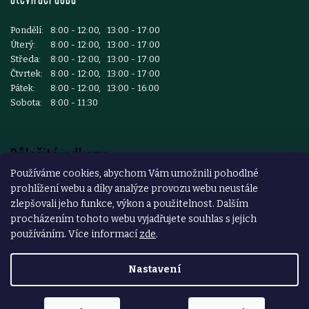
Pondělí:
8:00 - 12:00, 13:00 - 17:00
Úterý:
8:00 - 12:00, 13:00 - 17:00
Středa:
8:00 - 12:00, 13:00 - 17:00
Čtvrtek:
8:00 - 12:00, 13:00 - 17:00
Pátek:
8:00 - 12:00, 13:00 - 16:00
Sobota:
8:00 - 11:30
Důležité odkazy
Používáme cookies, abychom Vám umožnili pohodlné
prohlížení webu a díky analýze provozu webu neustále
Reklamace a vrácení zboží
zlepšovali jeho funkce, výkon a použitelnost. Dalším
Obchodní podmínky
procházením tohoto webu vyjadřujete souhlas s jejich
používáním. Více informací
zde
.
Podmínky ochrany osobních údajů
Nastavení
Copyright 2026
ŽELEZÁŘSTVÍ ČESKÝ BROD
. Všechna práva
vyhrazena.