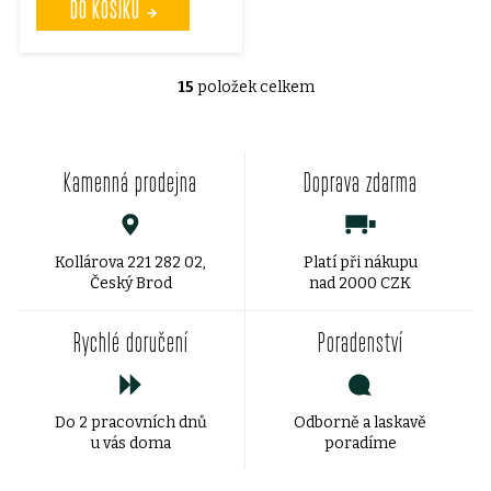
DO KOŠÍKU
15
položek celkem
O
v
Kamenná prodejna
Doprava zdarma
l
á
d
Kollárova 221 282 02,
Platí při nákupu
Český Brod
nad 2000 CZK
a
Rychlé doručení
Poradenství
c
í
Do 2 pracovních dnů
Odborně a laskavě
p
u vás doma
poradíme
r