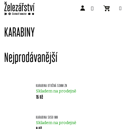
Přejít
na
KARABINY
obsah
Nejprodávanější
KARABINA OTOČNÁ 53MM ZN
Skladem na prodejně
15 Kč
KARABINA 5X50 MM
Skladem na prodejně
9 Kč