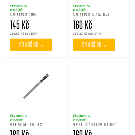
p
p
Skladem na
Skladem na
prodejně
prodejně
RAŠPLE ROTAČNÍ 20MM
RAŠPLE ROTAČNÍ VÁLCOVÁ 30MM
r
145 Kč
160 Kč
r
119,83 Kč bez DPH
132,23 Kč bez DPH
o
o
DO KOŠÍKU
DO KOŠÍKU
d
d
u
u
k
k
t
t
ů
ů
Skladem na
Skladem na
prodejně
prodejně
PILNÍK PZP 150/1 16X5 LEHKÝ
PILNÉK PLOCHÝ PLO 150/1 16X3 LEHKÝ
180 Kč
160 Kč