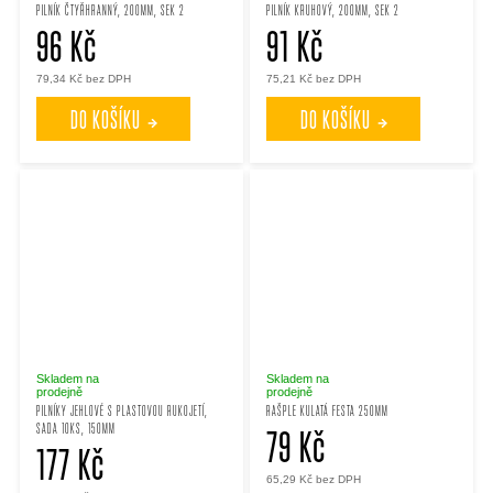
PILNÍK ČTYŘHRANNÝ, 200MM, SEK 2
PILNÍK KRUHOVÝ, 200MM, SEK 2
96 Kč
91 Kč
79,34 Kč bez DPH
75,21 Kč bez DPH
DO KOŠÍKU
DO KOŠÍKU
Skladem na
Skladem na
prodejně
prodejně
PILNÍKY JEHLOVÉ S PLASTOVOU RUKOJETÍ,
RAŠPLE KULATÁ FESTA 250MM
SADA 10KS, 150MM
79 Kč
177 Kč
65,29 Kč bez DPH