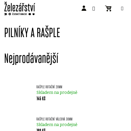
Přejít
na
PILNÍKY A RAŠPLE
obsah
Nejprodávanější
RAŠPLE ROTAČNÍ 20MM
Skladem na prodejně
145 Kč
RAŠPLE ROTAČNÍ VÁLCOVÁ 30MM
Skladem na prodejně
160 Kč