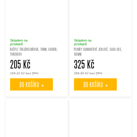
Skladem na
Skladem na
prodejně
prodejně
RAŠPLE TROJÚHELNÍKOVÁ, 78MM, KARBID,
PILNÍKY DIAMANTOVÉ JEHLOVÉ, SADA 6KS,
TVRDOKOV
160MM
205 Kč
325 Kč
169,42 Kč bez DPH
268,60 Kč bez DPH
DO KOŠÍKU
DO KOŠÍKU