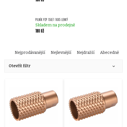
PILNÍK PZP 150/1 16X5 LEHKÝ
Skladem na prodejně
180 Kč
Ř
Nejprodávanější
Nejlevnější
Nejdražší
Abecedně
V
a
Otevřít filtr
ý
z
p
e
i
n
s
í