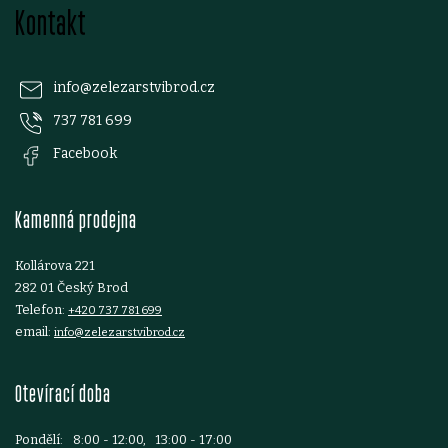
k
Kontakt
á
y
p
v
info
@
zelezarstvibrod.cz
ý
737 781 699
a
Facebook
p
t
i
Kamenná prodejna
í
s
Kollárova 221
u
282 01 Český Brod
Telefon:
+420 737 781 699
email:
info@zelezarstvibrod.cz
Otevírací doba
Pondělí:
8:00 - 12:00, 13:00 - 17:00