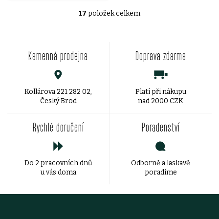
17
položek celkem
O
v
Kamenná prodejna
Doprava zdarma
l
á
d
Kollárova 221 282 02,
Platí při nákupu
Český Brod
nad 2000 CZK
a
Rychlé doručení
Poradenství
c
í
Do 2 pracovních dnů
Odborně a laskavě
p
u vás doma
poradíme
r
v
Z