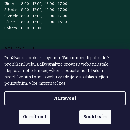
Úterý:
8:00 - 12:00, 13:00 - 17:00
Středa:
8:00 - 12:00, 13:00 - 17:00
Čtvrtek:
8:00 - 12:00, 13:00 - 17:00
Pátek:
8:00 - 12:00, 13:00 - 16:00
Sobota:
8:00 - 11:30
Důležité odkazy
Používáme cookies, abychom Vám umožnili pohodlné
prohlížení webu a díky analýze provozu webu neustále
Reklamace a vrácení zboží
zlepšovali jeho funkce, výkon a použitelnost. Dalším
Obchodní podmínky
procházením tohoto webu vyjadřujete souhlas s jejich
používáním. Více informací
zde
.
Podmínky ochrany osobních údajů
Nastavení
Copyright 2026
ŽELEZÁŘSTVÍ ČESKÝ BROD
. Všechna práva
vyhrazena.
Odmítnout
Souhlasím
Vytvořil Shoptet