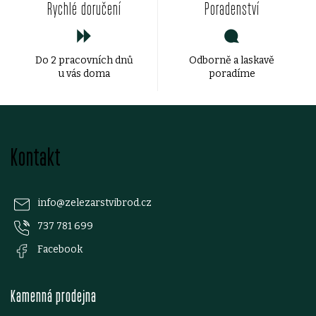
Rychlé doručení
Poradenství
c
í
Do 2 pracovních dnů
Odborně a laskavě
p
u vás doma
poradíme
r
v
Z
k
Kontakt
á
y
p
v
info
@
zelezarstvibrod.cz
ý
737 781 699
a
Facebook
p
t
i
Kamenná prodejna
í
s