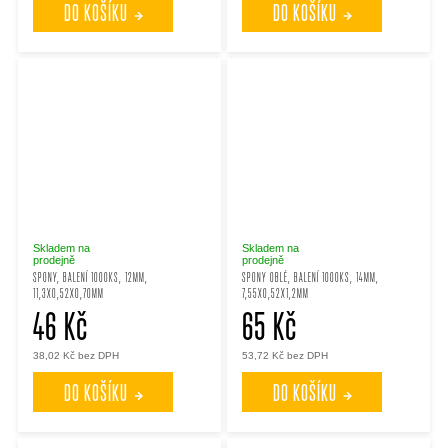
DO KOŠÍKU
DO KOŠÍKU
Skladem na
Skladem na
prodejně
prodejně
SPONY, BALENÍ 1000KS, 12MM,
SPONY OBLÉ, BALENÍ 1000KS, 14MM,
11,3X0,52X0,70MM
7,55X0,52X1,2MM
46 Kč
65 Kč
38,02 Kč bez DPH
53,72 Kč bez DPH
DO KOŠÍKU
DO KOŠÍKU