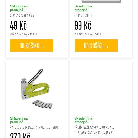
p
p
Skladem na
Skladem na
prodejně
prodejně
STANLY SPONKY 6MM
SPONKY ENPRO
r
49 Kč
99 Kč
r
40,50 Kč bez DPH
81,82 Kč bez DPH
o
o
DO KOŠÍKU
DO KOŠÍKU
d
d
u
u
k
k
t
t
ů
ů
Skladem na
Skladem na
prodejně
prodejně
PISTOLE SPONKOVACÍ, 4-14MM/TL.0,75MM
HŘEBÍKOVAČKA/SPONKOVAČKA AKU
SHARE20V, 20V LI-ION, 2000MAH
270 Kč