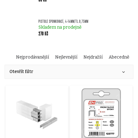
PISTOLE SPONKOVACÍ, 4-14MM/TL.0,75MM
Skladem na prodejně
270 Kč
Ř
Nejprodávanější
Nejlevnější
Nejdražší
Abecedně
V
a
Otevřít filtr
ý
z
p
e
i
n
s
í