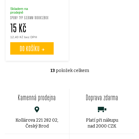
Skladem na
prodejně
SPONY TYP 53/6MM 1000KS/BOX
15 Kč
12,40 Kč bez DPH
DO KOŠÍKU
13
položek celkem
O
v
Kamenná prodejna
Doprava zdarma
l
á
d
Kollárova 221 282 02,
Platí při nákupu
Český Brod
nad 2000 CZK
a