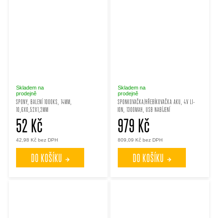
Skladem na
Skladem na
prodejně
prodejně
SPONY, BALENÍ 1000KS, 14MM,
SPONKOVAČKA/HŘEBÍKOVAČKA AKU, 4V LI-
10,6X0,52X1,2MM
ION, 1300MAH, USB NABÍJENÍ
52 Kč
979 Kč
42,98 Kč bez DPH
809,09 Kč bez DPH
DO KOŠÍKU
DO KOŠÍKU