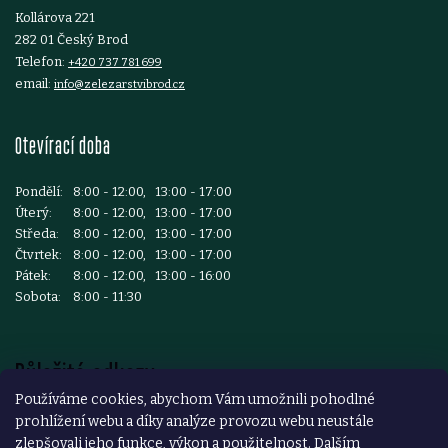
Kollárova 221
u
282 01 Český Brod
Telefon:
+420 737 781 699
email:
info@zelezarstvibrod.cz
Otevírací doba
Pondělí:
8:00 - 12:00, 13:00 - 17:00
Úterý:
8:00 - 12:00, 13:00 - 17:00
Středa:
8:00 - 12:00, 13:00 - 17:00
Čtvrtek:
8:00 - 12:00, 13:00 - 17:00
Pátek:
8:00 - 12:00, 13:00 - 16:00
Sobota:
8:00 - 11:30
Důležité odkazy
Používáme cookies, abychom Vám umožnili pohodlné
prohlížení webu a díky analýze provozu webu neustále
Reklamace a vrácení zboží
zlepšovali jeho funkce, výkon a použitelnost. Dalším