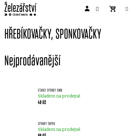
Přejít
na
HŘEBÍKOVAČKY, SPONKOVAČKY
obsah
Nejprodávanější
STANLY SPONKY 6MM
Skladem na prodejně
49 Kč
SPONKY ENPRO
Skladem na prodejně
99 Kč