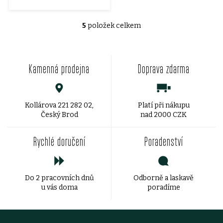
5
položek celkem
O
v
Kamenná prodejna
Doprava zdarma
l
á
d
Kollárova 221 282 02,
Platí při nákupu
Český Brod
nad 2000 CZK
a
Rychlé doručení
Poradenství
c
í
Do 2 pracovních dnů
Odborně a laskavě
p
u vás doma
poradíme
r