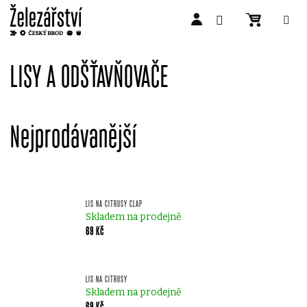
Přejít
na
LISY A ODŠŤAVŇOVAČE
obsah
Nejprodávanější
LIS NA CITRUSY CLAP
Skladem na prodejně
69 Kč
LIS NA CITRUSY
Skladem na prodejně
69 Kč