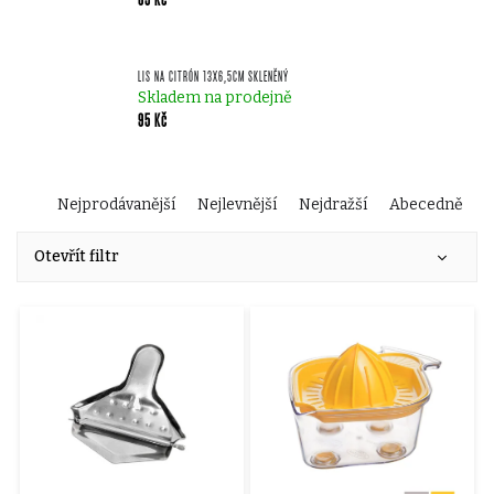
LIS NA CITRÓN 13X6,5CM SKLENĚNÝ
Skladem na prodejně
95 Kč
Ř
Nejprodávanější
Nejlevnější
Nejdražší
Abecedně
V
a
Otevřít filtr
ý
z
p
e
i
n
s
í