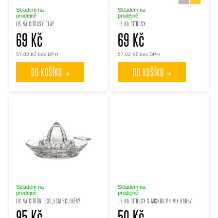
p
p
Skladem na
Skladem na
prodejně
prodejně
LIS NA CITRUSY CLAP
LIS NA CITRUSY
r
69 Kč
69 Kč
r
57,02 Kč bez DPH
57,02 Kč bez DPH
o
o
DO KOŠÍKU
DO KOŠÍKU
d
d
u
u
k
k
t
t
ů
ů
Skladem na
Skladem na
prodejně
prodejně
LIS NA CITRÓN 13X6,5CM SKLENĚNÝ
LIS NA CITRUSY S MISKOU PH MIX BAREV
95 Kč
50 Kč