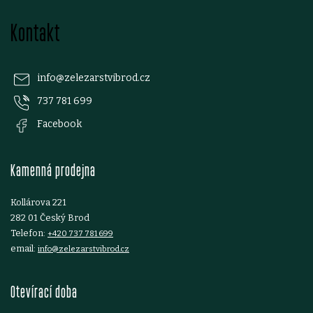
v
Z
k
Kontakt
á
y
p
v
info
@
zelezarstvibrod.cz
ý
737 781 699
a
Facebook
p
t
i
Kamenná prodejna
í
s
Kollárova 221
u
282 01 Český Brod
Telefon:
+420 737 781 699
email:
info@zelezarstvibrod.cz
Otevírací doba