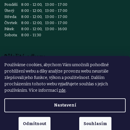
Pondělí:
8:00 - 12:00, 13:00 - 17:00
Úterý:
8:00 - 12:00, 13:00 - 17:00
Středa:
8:00 - 12:00, 13:00 - 17:00
Čtvrtek:
8:00 - 12:00, 13:00 - 17:00
Pátek:
8:00 - 12:00, 13:00 - 16:00
Sobota:
8:00 - 11:30
Důležité odkazy
Používáme cookies, abychom Vám umožnili pohodlné
prohlížení webu a díky analýze provozu webu neustále
Reklamace a vrácení zboží
zlepšovali jeho funkce, výkon a použitelnost. Dalším
Obchodní podmínky
procházením tohoto webu vyjadřujete souhlas s jejich
používáním. Více informací
zde
.
Podmínky ochrany osobních údajů
Nastavení
Copyright 2026
ŽELEZÁŘSTVÍ ČESKÝ BROD
. Všechna práva
vyhrazena.
Odmítnout
Souhlasím
Vytvořil Shoptet