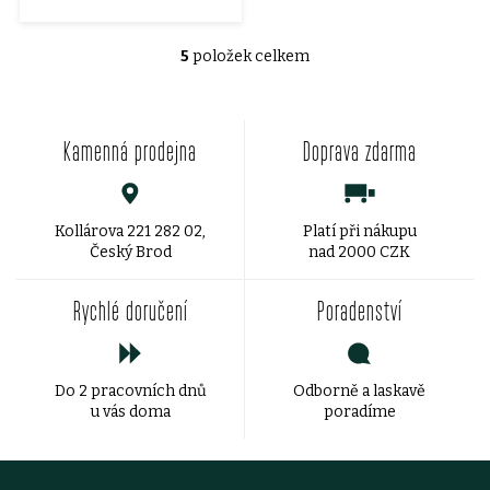
5
položek celkem
O
v
Kamenná prodejna
Doprava zdarma
l
á
d
Kollárova 221 282 02,
Platí při nákupu
Český Brod
nad 2000 CZK
a
Rychlé doručení
Poradenství
c
í
Do 2 pracovních dnů
Odborně a laskavě
p
u vás doma
poradíme
r