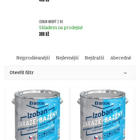
IZOBAN MODRÝ 2 KG
Skladem na prodejně
399 Kč
Ř
Nejprodávanější
Nejlevnější
Nejdražší
Abecedně
V
a
Otevřít filtr
ý
z
p
e
i
n
s
í