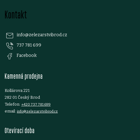
v
Z
k
Kontakt
á
y
p
v
info
@
zelezarstvibrod.cz
ý
737 781 699
a
Facebook
p
t
i
Kamenná prodejna
í
s
Kollárova 221
u
282 01 Český Brod
Telefon:
+420 737 781 699
email:
info@zelezarstvibrod.cz
Otevírací doba