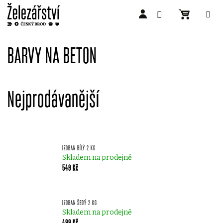
Přejít
na
BARVY NA BETON
obsah
Nejprodávanější
IZOBAN BÍLÝ 2 KG
Skladem na prodejně
549 Kč
IZOBAN ŠEDÝ 2 KG
Skladem na prodejně
499 Kč