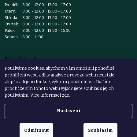
Pondělí:
8:00 - 12:00, 13:00 - 17:00
Úterý:
8:00 - 12:00, 13:00 - 17:00
Středa:
8:00 - 12:00, 13:00 - 17:00
Čtvrtek:
8:00 - 12:00, 13:00 - 17:00
Pátek:
8:00 - 12:00, 13:00 - 16:00
Sobota:
8:00 - 11:30
Důležité odkazy
Používáme cookies, abychom Vám umožnili pohodlné
prohlížení webu a díky analýze provozu webu neustále
Reklamace a vrácení zboží
zlepšovali jeho funkce, výkon a použitelnost. Dalším
Obchodní podmínky
procházením tohoto webu vyjadřujete souhlas s jejich
používáním. Více informací
zde
.
Podmínky ochrany osobních údajů
Nastavení
Copyright 2026
ŽELEZÁŘSTVÍ ČESKÝ BROD
. Všechna práva
vyhrazena.
Odmítnout
Souhlasím
Vytvořil Shoptet