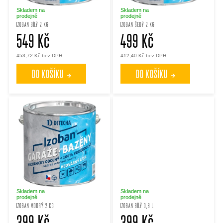
p
p
Skladem na
Skladem na
prodejně
prodejně
IZOBAN BÍLÝ 2 KG
IZOBAN ŠEDÝ 2 KG
r
549 Kč
499 Kč
r
453,72 Kč bez DPH
412,40 Kč bez DPH
o
o
DO KOŠÍKU
DO KOŠÍKU
d
d
u
u
k
k
t
t
ů
ů
Skladem na
Skladem na
prodejně
prodejně
IZOBAN MODRÝ 2 KG
IZOBAN BÍLÝ 0,8 L
399 Kč
399 Kč