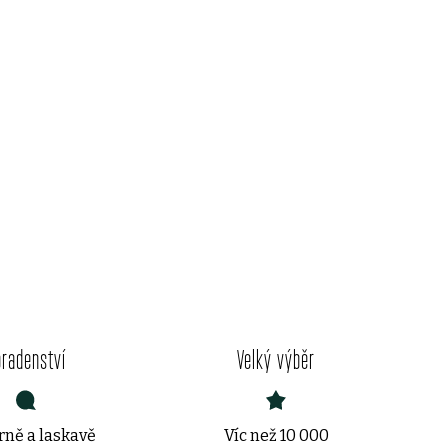
oradenství
Velký výběr
ně a laskavě
Víc než 10 000