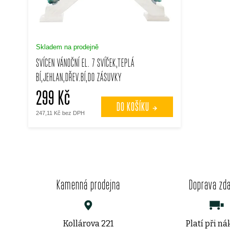
s
p
p
r
Skladem na prodejně
r
SVÍCEN VÁNOČNÍ EL. 7 SVÍČEK,TEPLÁ
o
BÍ,JEHLAN,DŘEV.BÍ,DO ZÁSUVKY
o
d
299 Kč
d
DO KOŠÍKU
u
247,11 Kč bez DPH
u
k
k
t
t
Kamenná prodejna
Doprava zd
ů
ů
Kollárova 221
Platí při n