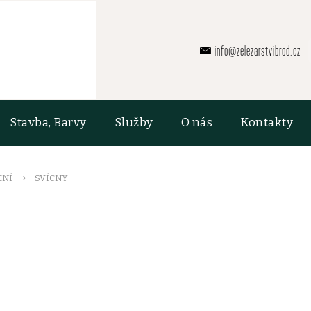
info@zelezarstvibrod.cz
Stavba, Barvy
Služby
O nás
Kontakty
ENÍ
SVÍCNY