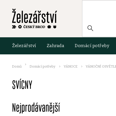
Přejít
na
obsah
HLEDAT
Železářství
Zahrada
Domácí potřeby
Domů
Domácí potřeby
VÁNOCE
VÁNOČNÍ OSVĚTL
SVÍCNY
Nejprodávanější