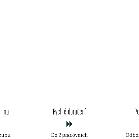
O
v
arma
Rychlé doručení
P
l
á
ákupu
Do 2 pracovních
Odbor