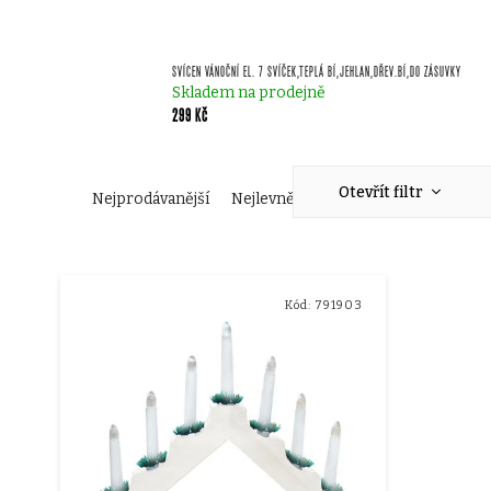
SVÍCEN VÁNOČNÍ EL. 7 SVÍČEK,TEPLÁ BÍ,JEHLAN,DŘEV.BÍ,DO ZÁSUVKY
Skladem na prodejně
299 Kč
Ř
Otevřít filtr
Nejprodávanější
Nejlevnější
Nejdražší
Abecedn
a
V
z
Kód:
791903
ý
e
p
n
i
í