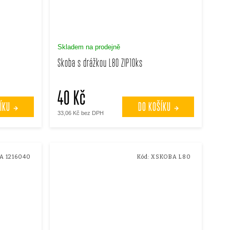
Skladem na prodejně
Skoba s drážkou L80 ZIP10ks
40 Kč
ÍKU
DO KOŠÍKU
33,06 Kč bez DPH
A 1216040
Kód:
XSKOBA L80