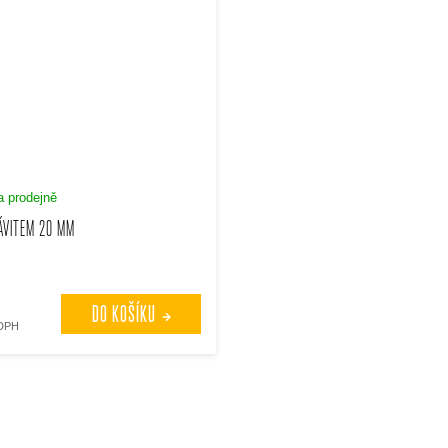
 prodejně
ÁVITEM 20 MM
DO KOŠÍKU
 DPH
O