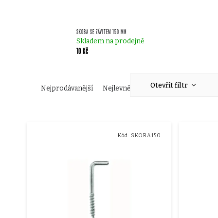
SKOBA SE ZÁVITEM 150 MM
Skladem na prodejně
10 Kč
Ř
Otevřít filtr
Nejprodávanější
Nejlevnější
Nejdražší
Abecedn
a
V
z
Kód:
SKOBA150
ý
e
p
n
i
í