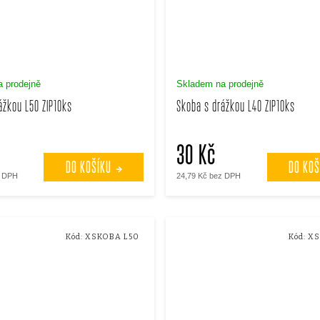
 prodejně
Skladem na prodejně
ážkou L50 ZIP10ks
Skoba s drážkou L40 ZIP10ks
30 Kč
DO KOŠÍKU
DO KOŠ
z DPH
24,79 Kč bez DPH
Kód:
XSKOBA L50
Kód:
XS