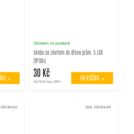
Skladem na prodejně
skoba se závitem do dřeva prům. 5 L60
ZIP10ks
30 Kč
ÍKU
DO KOŠÍKU
24,79 Kč bez DPH
:
SKOBA60
Kód:
SKOBA40