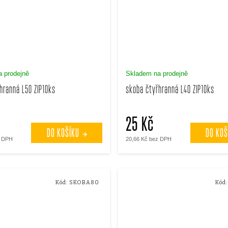
 prodejně
Skladem na prodejně
hranná L50 ZIP10ks
skoba čtyřhranná L40 ZIP10ks
25 Kč
DO KOŠÍKU
DO KOŠ
z DPH
20,66 Kč bez DPH
Kód:
SKOBA80
Kód