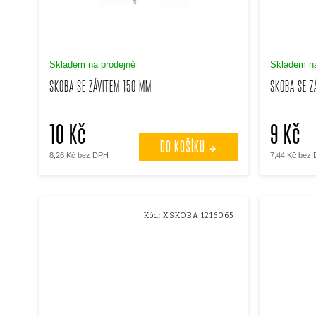
s
p
p
r
Skladem na prodejně
Skladem na
r
SKOBA SE ZÁVITEM 150 MM
SKOBA SE Z
o
o
d
10 Kč
9 Kč
d
DO KOŠÍKU
u
8,26 Kč bez DPH
7,44 Kč bez
u
k
k
Kód:
XSKOBA 1216065
t
t
ů
ů