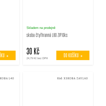
Skladem na prodejně
skoba čtyřhranná L80 ZIP10ks
30 Kč
ÍKU
DO KOŠÍKU
24,79 Kč bez DPH
KOBA L40
Kód:
XSKOBA ZAV.L60