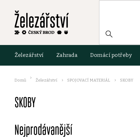
Přejít
na
obsah
HLEDAT
Železářství
Zahrada
Domácí potřeby
Domů
Železářství
SPOJOVACÍ MATERIÁL
SKOBY
SKOBY
Nejprodávanější