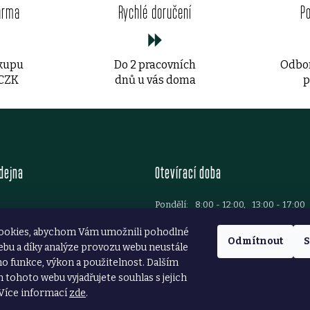
v
arma
Rychlé doručení
P
l
á
ákupu
Do 2 pracovních
Odbor
d
 CZK
dnů u vás doma
p
a
c
í
dejna
Otevírací doba
p
r
Pondělí:
8:00 - 12:00, 13:00 - 17:00
Úterý:
8:00 - 12:00, 13:00 - 17:00
Brod
v
ookies, abychom Vám umožnili pohodlné
Středa:
8:00 - 12:00, 13:00 - 17:00
37 781 699
Odmítnout
S
ebu a díky analýze provozu webu neustále
Čtvrtek:
8:00 - 12:00, 13:00 - 17:00
ezarstvibrod.cz
k
ho funkce, výkon a použitelnost. Dalším
Pátek:
8:00 - 12:00, 13:00 - 16:00
Sobota:
8:00 - 11:30
tohoto webu vyjadřujete souhlas s jejich
y
Více informací
zde
.