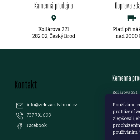
Kamenná prodejna
Doprava zd
Kollárova 221
Platí při n
282 02, Český Brod
nad 2000
Z
á
Kamenná pro
Kontakt
p
Kollárova 221
a
282 01 Český 
info
@
zelezarstvibrod.cz
Používáme c
Telefon:
+420 7
prohlížení w
t
email:
info@zel
737 781 699
zlepšovali je
Facebook
procházením 
í
používáním. 