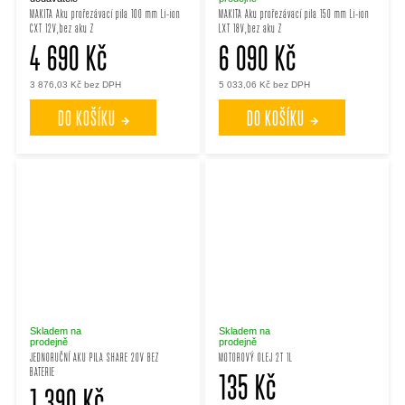
MAKITA Aku prořezávací pila 100 mm Li-ion
MAKITA Aku prořezávací pila 150 mm Li-ion
CXT 12V,bez aku Z
LXT 18V,bez aku Z
4 690 Kč
6 090 Kč
3 876,03 Kč bez DPH
5 033,06 Kč bez DPH
DO KOŠÍKU
DO KOŠÍKU
Skladem na
Skladem na
prodejně
prodejně
JEDNORUČNÍ AKU PILA SHARE 20V BEZ
MOTOROVÝ OLEJ 2T 1L
BATERIE
135 Kč
1 390 Kč