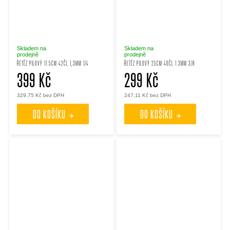
Skladem na
Skladem na
prodejně
prodejně
ŘETĚZ PILOVÝ 11.5CM 42ČL 1,3MM 1/4
ŘETĚZ PILOVÝ 25CM 40ČL 1.3MM 3/8
399 Kč
299 Kč
329,75 Kč bez DPH
247,11 Kč bez DPH
DO KOŠÍKU
DO KOŠÍKU