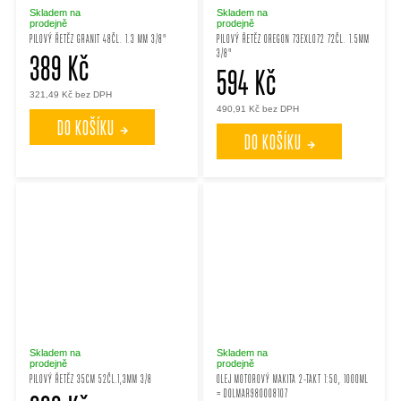
Skladem na
Skladem na
prodejně
prodejně
PILOVÝ ŘETĚZ GRANIT 48ČL. 1.3 MM 3/8"
PILOVÝ ŘETĚZ OREGON 73EXL072 72ČL. 1.5MM
3/8"
389 Kč
594 Kč
321,49 Kč bez DPH
490,91 Kč bez DPH
DO KOŠÍKU
DO KOŠÍKU
Skladem na
Skladem na
prodejně
prodejně
PILOVÝ ŘETĚZ 35CM 52ČL.1,3MM 3/8
OLEJ MOTOROVÝ MAKITA 2-TAKT 1:50, 1000ML
= DOLMAR980008107