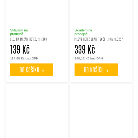
Skladem na
Skladem na
prodejně
prodejně
OLEJ NA MAZÁNÍ ŘETĚZU SHERON
PILOVÝ ŘETĚZ GRANIT 56ČL 1.3MM 0,325"
139 Kč
339 Kč
114,88 Kč bez DPH
280,17 Kč bez DPH
DO KOŠÍKU
DO KOŠÍKU