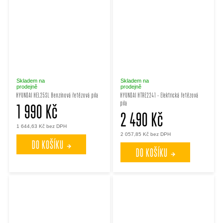
Skladem na
Skladem na
prodejně
prodejně
HYUNDAI HEL25SL Benzínová řetězová pila
HYUNDAI HTRE2241 - Elektrická řetězová
pila
1 990 Kč
2 490 Kč
1 644,63 Kč bez DPH
2 057,85 Kč bez DPH
DO KOŠÍKU
DO KOŠÍKU