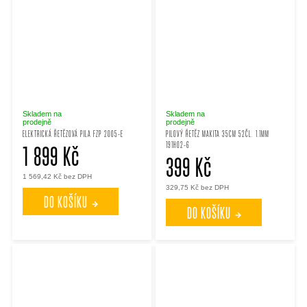
Skladem na
Skladem na
prodejně
prodejně
ELEKTRICKÁ ŘETĚZOVÁ PILA FZP 2005-E
PILOVÝ ŘETĚZ MAKITA 35CM 52ČL. 1.1MM
191H02-6
1 899 Kč
399 Kč
1 569,42 Kč bez DPH
329,75 Kč bez DPH
DO KOŠÍKU
DO KOŠÍKU