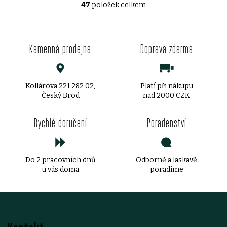
47
položek celkem
O
v
Kamenná prodejna
Doprava zdarma
l
á
d
Kollárova 221 282 02,
Platí při nákupu
Český Brod
nad 2000 CZK
a
Rychlé doručení
Poradenství
c
í
Do 2 pracovních dnů
Odborně a laskavě
p
u vás doma
poradíme
r
v
Z
k