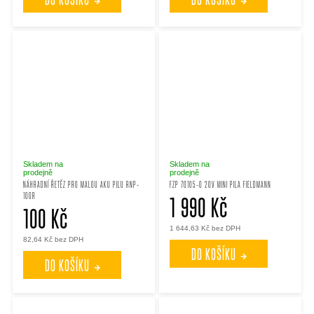
Skladem na
Skladem na
prodejně
prodejně
NÁHRADNÍ ŘETĚZ PRO MALOU AKU PILU RNP-
FZP 70105-0 20V MINI PILA FIELDMANN
100R
1 990 Kč
100 Kč
1 644,63 Kč bez DPH
82,64 Kč bez DPH
DO KOŠÍKU
DO KOŠÍKU