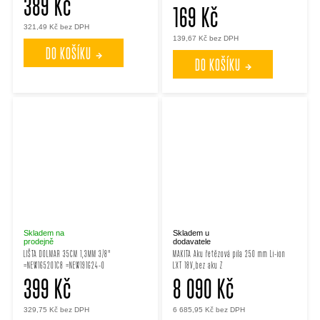
389 Kč
169 Kč
321,49 Kč bez DPH
139,67 Kč bez DPH
DO KOŠÍKU
DO KOŠÍKU
Skladem na
Skladem u
prodejně
dodavatele
LIŠTA DOLMAR 35CM 1,3MM 3/8"
MAKITA Aku řetězová pila 250 mm Li-ion
=NEW165201C8 =NEW191G24-0
LXT 18V,bez aku Z
399 Kč
8 090 Kč
329,75 Kč bez DPH
6 685,95 Kč bez DPH