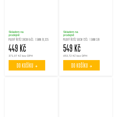
Skladem na
Skladem na
prodejně
prodejně
PILOVÝ ŘETĚZ 38CM 64ČL. 1.5MM /0,325
PILOVÝ ŘETĚZ 50CM 72ČL. 1.5MM 3/8
449 Kč
549 Kč
371,07 Kč bez DPH
453,72 Kč bez DPH
DO KOŠÍKU
DO KOŠÍKU