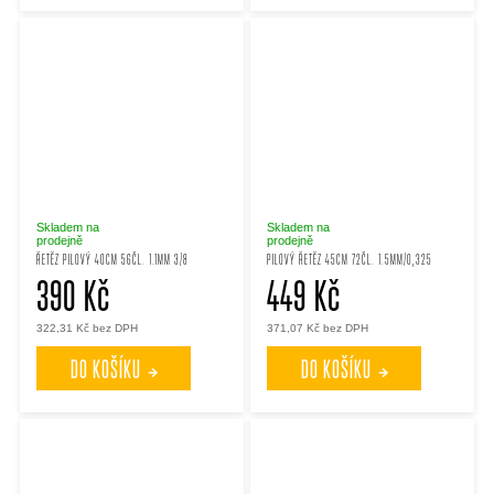
Skladem na
Skladem na
prodejně
prodejně
ŘETĚZ PILOVÝ 40CM 56ČL. 1.1MM 3/8
PILOVÝ ŘETĚZ 45CM 72ČL. 1.5MM/0,325
390 Kč
449 Kč
322,31 Kč bez DPH
371,07 Kč bez DPH
DO KOŠÍKU
DO KOŠÍKU