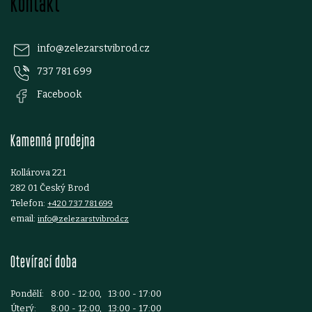
Kontakt
á
y
p
v
info
@
zelezarstvibrod.cz
ý
737 781 699
a
Facebook
p
t
i
Kamenná prodejna
í
s
Kollárova 221
u
282 01 Český Brod
Telefon:
+420 737 781 699
email:
info@zelezarstvibrod.cz
Otevírací doba
Pondělí:
8:00 - 12:00, 13:00 - 17:00
Úterý:
8:00 - 12:00, 13:00 - 17:00