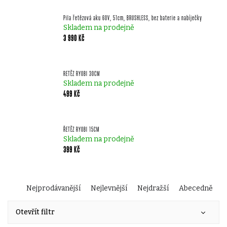
Pila řetězová aku 60V, 51cm, BRUSHLESS, bez baterie a nabíječky
Skladem na prodejně
3 990 Kč
RETĚZ RYOBI 30CM
Skladem na prodejně
499 Kč
ŘETĚZ RYOBI 15CM
Skladem na prodejně
399 Kč
Ř
Nejprodávanější
Nejlevnější
Nejdražší
Abecedně
V
a
Otevřít filtr