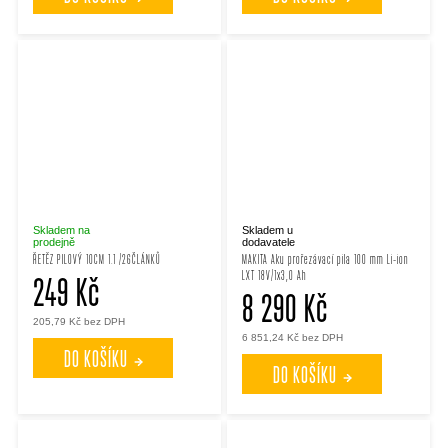
Skladem na
Skladem u
prodejně
dodavatele
ŘETĚZ PILOVÝ 10CM 1.1 /26ČLÁNKŮ
MAKITA Aku prořezávací pila 100 mm Li-ion
LXT 18V/1x3,0 Ah
249 Kč
8 290 Kč
205,79 Kč bez DPH
6 851,24 Kč bez DPH
DO KOŠÍKU
DO KOŠÍKU