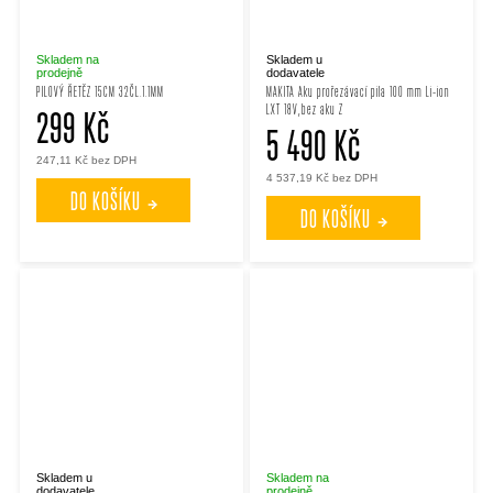
Skladem na
Skladem u
prodejně
dodavatele
PILOVÝ ŘETĚZ 15CM 32ČL.1.1MM
MAKITA Aku prořezávací pila 100 mm Li-ion
LXT 18V,bez aku Z
299 Kč
5 490 Kč
247,11 Kč bez DPH
4 537,19 Kč bez DPH
DO KOŠÍKU
DO KOŠÍKU
Skladem u
Skladem na
dodavatele
prodejně