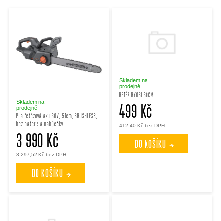
ý
z
p
e
i
n
s
í
Skladem na
prodejně
RETĚZ RYOBI 30CM
p
p
Skladem na
499 Kč
prodejně
Pila řetězová aku 60V, 51cm, BRUSHLESS,
bez baterie a nabíječky
r
412,40 Kč bez DPH
r
3 990 Kč
DO KOŠÍKU
o
o
3 297,52 Kč bez DPH
DO KOŠÍKU
d
d
u
u