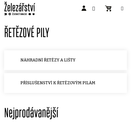
Přejít
na
ŘETĚZOVÉ PILY
obsah
NÁHRADNÍ ŘETĚZY A LIŠTY
PŘÍSLUŠENSTVÍ K ŘETĚZOVÝM PILÁM
Nejprodávanější