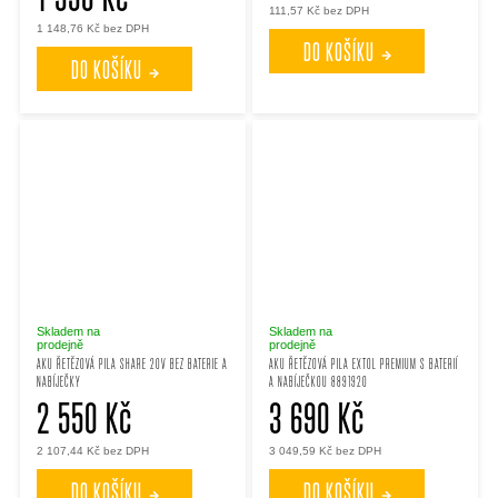
111,57 Kč bez DPH
1 148,76 Kč bez DPH
DO KOŠÍKU
DO KOŠÍKU
Skladem na
Skladem na
prodejně
prodejně
AKU ŘETĚZOVÁ PILA SHARE 20V BEZ BATERIE A
AKU ŘETĚZOVÁ PILA EXTOL PREMIUM S BATERIÍ
NABÍJEČKY
A NABÍJEČKOU 8891920
2 550 Kč
3 690 Kč
2 107,44 Kč bez DPH
3 049,59 Kč bez DPH
DO KOŠÍKU
DO KOŠÍKU