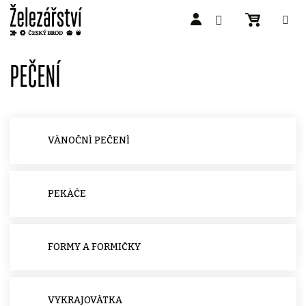
Přejít
na
PEČENÍ
obsah
VÁNOČNÍ PEČENÍ
PEKÁČE
FORMY A FORMIČKY
VYKRAJOVÁTKA