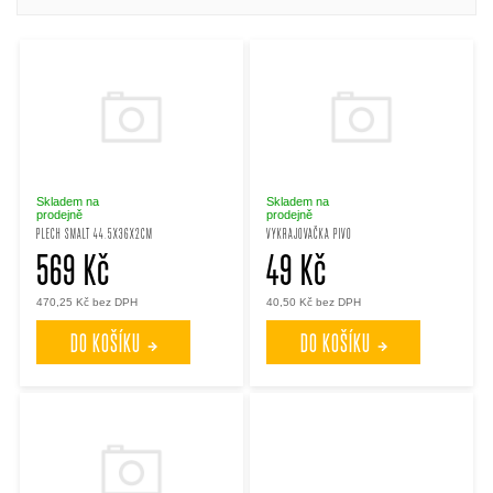
ý
z
p
e
i
n
s
í
Skladem na
Skladem na
prodejně
prodejně
PLECH SMALT 44.5X36X2CM
VYKRAJOVAČKA PIVO
p
p
569 Kč
49 Kč
r
470,25 Kč bez DPH
40,50 Kč bez DPH
r
DO KOŠÍKU
DO KOŠÍKU
o
o
d
d
u
u