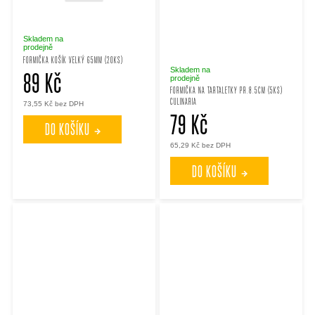
k
k
Skladem na
prodejně
t
t
FORMIČKA KOŠÍK VELKÝ 65MM (20KS)
Skladem na
89 Kč
prodejně
ů
FORMIČKA NA TARTALETKY PR.8.5CM (5KS)
ů
CULINARIA
73,55 Kč bez DPH
79 Kč
DO KOŠÍKU
65,29 Kč bez DPH
DO KOŠÍKU