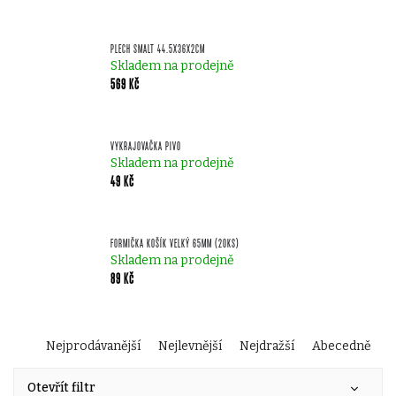
PLECH SMALT 44.5X36X2CM
Skladem na prodejně
569 Kč
VYKRAJOVAČKA PIVO
Skladem na prodejně
49 Kč
FORMIČKA KOŠÍK VELKÝ 65MM (20KS)
Skladem na prodejně
89 Kč
Ř
Nejprodávanější
Nejlevnější
Nejdražší
Abecedně
V
a
Otevřít filtr