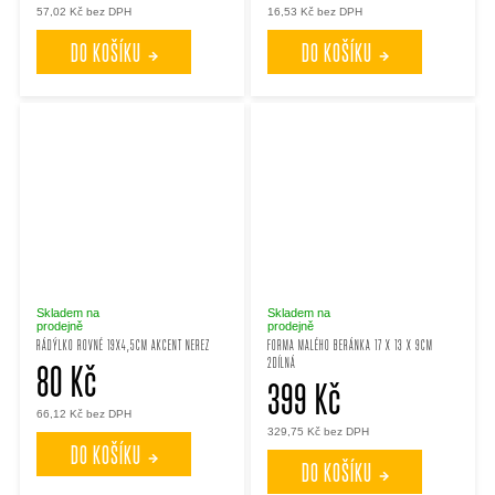
57,02 Kč bez DPH
16,53 Kč bez DPH
DO KOŠÍKU
DO KOŠÍKU
Skladem na
Skladem na
prodejně
prodejně
RÁDÝLKO ROVNÉ 19X4,5CM AKCENT NEREZ
FORMA MALÉHO BERÁNKA 17 X 13 X 9CM
2DÍLNÁ
80 Kč
399 Kč
66,12 Kč bez DPH
329,75 Kč bez DPH
DO KOŠÍKU
DO KOŠÍKU