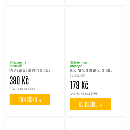
Skladem na
Skladem na
prodejně
prodejně
PEKÁČ OVÁLNÝ SKLENĚNÝ 2.4L SIMAx
MISKA ZAPÉKACÍ KERAMICKÁ CULINARIA
24.5X14,5CM
380 Kč
179 Kč
314,05 Kč bez DPH
147,93 Kč bez DPH
DO KOŠÍKU
DO KOŠÍKU