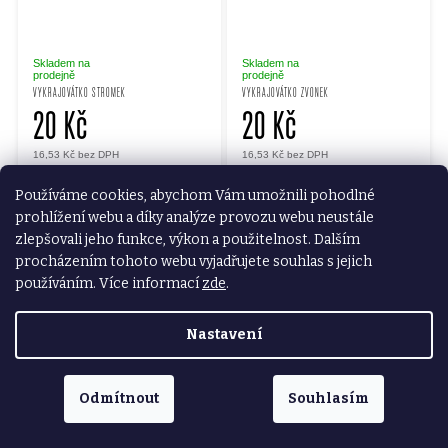
Skladem na
Skladem na
prodejně
prodejně
VYKRAJOVÁTKO STROMEK
VYKRAJOVÁTKO ZVONEK
20 Kč
20 Kč
16,53 Kč bez DPH
16,53 Kč bez DPH
DO KOŠÍKU
DO KOŠÍKU
Používáme cookies, abychom Vám umožnili pohodlné
prohlížení webu a díky analýze provozu webu neustále
zlepšovali jeho funkce, výkon a použitelnost. Dalším
procházením tohoto webu vyjadřujete souhlas s jejich
používáním. Více informací
zde
.
Nastavení
Odmítnout
Souhlasím
Skladem na
Skladem na
prodejně
prodejně