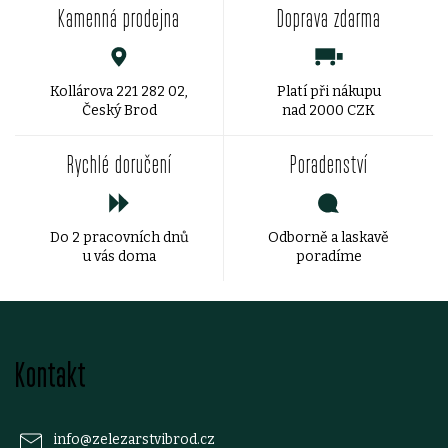
Kamenná prodejna
Doprava zdarma
l
á
d
Kollárova 221 282 02,
Platí při nákupu
Český Brod
nad 2000 CZK
a
Rychlé doručení
Poradenství
c
í
Do 2 pracovních dnů
Odborně a laskavě
p
u vás doma
poradíme
r
v
Z
k
Kontakt
á
y
p
v
info
@
zelezarstvibrod.cz