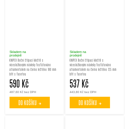
Skladem na
Skladem na
prodejně
prodejně
KNIPEX Boční štípací kleště s
KNIPEX Boční štípací kleště s
vícesložkovými návleky fosfátováno
vícesložkovými návleky fosfátováno
atramentolem na černo leštěno 180 mm
atramentolem na černo leštěno 125 mm
břit s fasetou
břit s fasetou
590 Kč
537 Kč
487,60 Kč bez DPH
443,80 Kč bez DPH
DO KOŠÍKU
DO KOŠÍKU