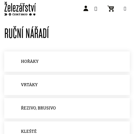
Přejít
na
RUČNÍ NÁŘADÍ
obsah
HOŘÁKY
VRTÁKY
ŘEZIVO, BRUSIVO
KLEŠTĚ