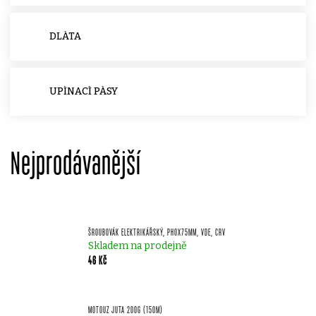
DLÁTA
UPÍNACÍ PÁSY
Nejprodávanější
ŠROUBOVÁK ELEKTRIKÁŘSKÝ, PH0X75MM, VDE, CRV
Skladem na prodejně
46 Kč
MOTOUZ JUTA 200G (150M)