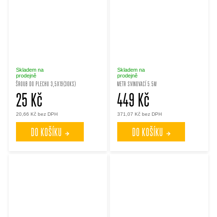
Skladem na
Skladem na
prodejně
prodejně
ŠROUB DO PLECHU 3,5X19(30KS)
METR SVINOVACÍ 5.5M
25 Kč
449 Kč
20,66 Kč bez DPH
371,07 Kč bez DPH
DO KOŠÍKU
DO KOŠÍKU