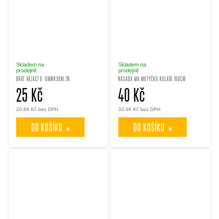
Skladem na
Skladem na
prodejně
prodejně
DRÁT VÁZACÍ 0. 6MMX30M ZN
NÁSADA MA MOTYČKU KULATÁ 100CM
25 Kč
40 Kč
20,66 Kč bez DPH
33,06 Kč bez DPH
DO KOŠÍKU
DO KOŠÍKU