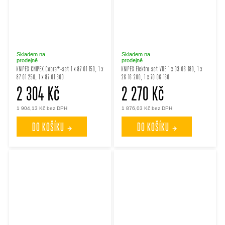
Skladem na
Skladem na
prodejně
prodejně
KNIPEX KNIPEX Cobra®-set 1 x 87 01 150, 1 x
KNIPEX Elektro set VDE 1 x 03 06 180, 1 x
87 01 250, 1 x 87 01 300
26 16 200, 1 x 70 06 160
2 304 Kč
2 270 Kč
1 904,13 Kč bez DPH
1 876,03 Kč bez DPH
DO KOŠÍKU
DO KOŠÍKU