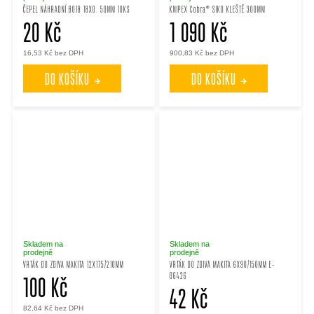
ČEPEL NÁHRADNÍ B018 18X0. 50MM 10KS
KNIPEX Cobra® SIKO KLEŠTĚ 300MM
20 Kč
1 090 Kč
16,53 Kč bez DPH
900,83 Kč bez DPH
DO KOŠÍKU
DO KOŠÍKU
Skladem na
Skladem na
prodejně
prodejně
VRTÁK DO ZDIVA MAKITA 12X175/210MM
VRTÁK DO ZDIVA MAKITA 6X90/150MM E-
06426
100 Kč
42 Kč
82,64 Kč bez DPH