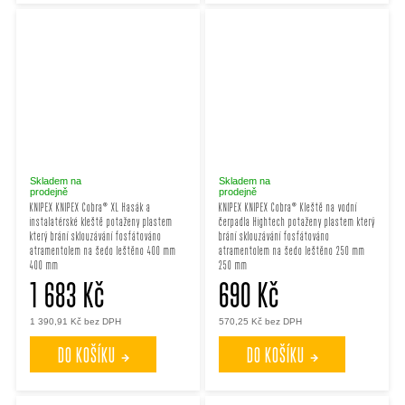
Skladem na
Skladem na
prodejně
prodejně
KNIPEX KNIPEX Cobra® XL Hasák a
KNIPEX KNIPEX Cobra® Kleště na vodní
instalatérské kleště potaženy plastem
čerpadla Hightech potaženy plastem který
který brání sklouzávání fosfátováno
brání sklouzávání fosfátováno
atramentolem na šedo leštěno 400 mm
atramentolem na šedo leštěno 250 mm
400 mm
250 mm
1 683 Kč
690 Kč
1 390,91 Kč bez DPH
570,25 Kč bez DPH
DO KOŠÍKU
DO KOŠÍKU