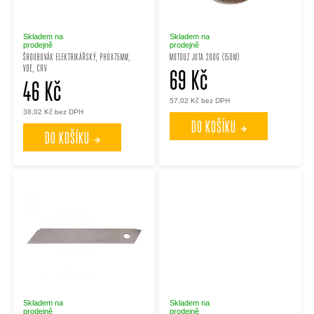
s
í
p
p
Skladem na
Skladem na
prodejně
prodejně
ŠROUBOVÁK ELEKTRIKÁŘSKÝ, PH0X75MM,
MOTOUZ JUTA 200G (150M)
VDE, CRV
r
69 Kč
r
46 Kč
57,02 Kč bez DPH
o
o
38,02 Kč bez DPH
DO KOŠÍKU
DO KOŠÍKU
d
d
u
u
k
k
t
t
ů
ů
Skladem na
Skladem na
prodejně
prodejně