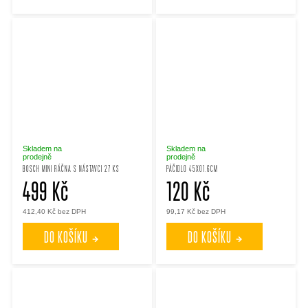
Skladem na
Skladem na
prodejně
prodejně
BOSCH MINI RÁČNA S NÁSTAVCI 27 KS
PÁČIDLO 45X01.6CM
499 Kč
120 Kč
412,40 Kč bez DPH
99,17 Kč bez DPH
DO KOŠÍKU
DO KOŠÍKU