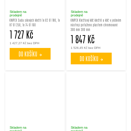
Skladem na
Skladem na
prodejně
prodejně
KNIPEX Sada silových kleští 1x 02 01 180, 1x
KNIPEX Klešťový klíč kleště a klíč v jediném
87 01 250, 1x 74 01 160
nástroji potaženo plastem chromované
300 mm 300 mm
1 727 Kč
1 847 Kč
1 427,27 Kč bez DPH
1 526,45 Kč bez DPH
DO KOŠÍKU
DO KOŠÍKU
Skladem na
Skladem na
prodejně
prodejně