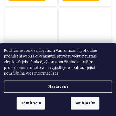
Používáme cookies, abychom Vám umožnili pohodlné
prohlížení webu a díky analýze provozu webu neustále
Skladem na
Skladem na
prodejně
prodejně
zlepšovali jeho funkce, výkon a použitelnost. Dalším
KLEŠTĚ ŠTÍPACÍ PÁKOVÉ, INDUSTRIAL,
ŠROUBOVÁK S OHEBNOU HŘÍDELÍ A HROTY,
procházením tohoto webu vyjadřujete souhlas s jejich
300MM/12", CRV
SADA 12KS, CRV
375 Kč
155 Kč
používáním. Více informací
zde
.
309,92 Kč bez DPH
128,10 Kč bez DPH
Nastavení
DO KOŠÍKU
DO KOŠÍKU
Odmítnout
Souhlasím