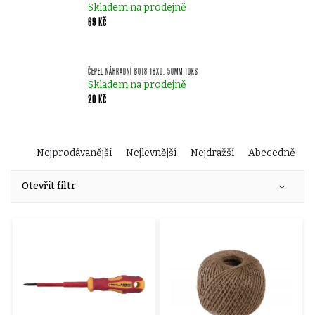
Skladem na prodejně
69 Kč
ČEPEL NÁHRADNÍ B018 18X0. 50MM 10KS
Skladem na prodejně
20 Kč
Ř
Nejprodávanější
Nejlevnější
Nejdražší
Abecedně
V
a
Otevřít filtr
ý
z
p
e
i
n