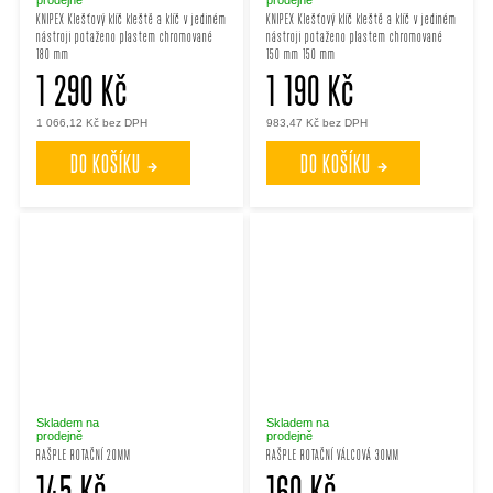
KNIPEX Klešťový klíč kleště a klíč v jediném
KNIPEX Klešťový klíč kleště a klíč v jediném
nástroji potaženo plastem chromované
nástroji potaženo plastem chromované
180 mm
150 mm 150 mm
1 290 Kč
1 190 Kč
1 066,12 Kč bez DPH
983,47 Kč bez DPH
DO KOŠÍKU
DO KOŠÍKU
Skladem na
Skladem na
prodejně
prodejně
RAŠPLE ROTAČNÍ 20MM
RAŠPLE ROTAČNÍ VÁLCOVÁ 30MM
145 Kč
160 Kč