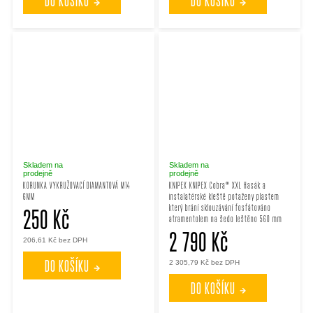
DO KOŠÍKU
DO KOŠÍKU
Skladem na
Skladem na
prodejně
prodejně
KORUNKA VYKRUŽOVACÍ DIAMANTOVÁ M14
KNIPEX KNIPEX Cobra® XXL Hasák a
6MM
instalatérské kleště potaženy plastem
který brání sklouzávání fosfátováno
250 Kč
atramentolem na šedo leštěno 560 mm
2 790 Kč
206,61 Kč bez DPH
DO KOŠÍKU
2 305,79 Kč bez DPH
DO KOŠÍKU