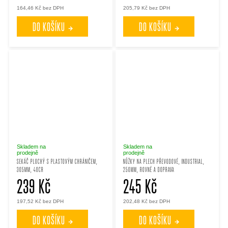
164,46 Kč bez DPH
205,79 Kč bez DPH
DO KOŠÍKU
DO KOŠÍKU
Skladem na
Skladem na
prodejně
prodejně
SEKÁČ PLOCHÝ S PLASTOVÝM CHRÁNIČEM,
NŮŽKY NA PLECH PŘEVODOVÉ, INDUSTRIAL,
305MM, 40CR
250MM, ROVNÉ A DOPRAVA
239 Kč
245 Kč
197,52 Kč bez DPH
202,48 Kč bez DPH
DO KOŠÍKU
DO KOŠÍKU