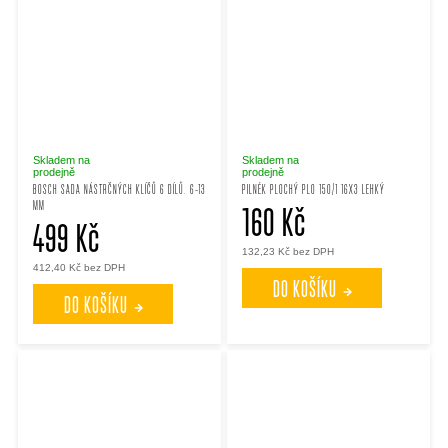
Skladem na
Skladem na
prodejně
prodejně
BOSCH SADA NÁSTRČNÝCH KLÍČŮ 6 DÍLŮ. 6-13
PILNÉK PLOCHÝ PLO 150/1 16X3 LEHKÝ
MM
160 Kč
499 Kč
132,23 Kč bez DPH
412,40 Kč bez DPH
DO KOŠÍKU
DO KOŠÍKU