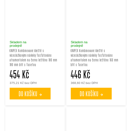
Skladem na
Skladem na
prodejně
prodejně
KNIPEX Kombinované kleště s
KNIPEX Kombinované kleště s
vícesložkovými návleky fosfátováno
vícesložkovými návleky fosfátováno
atramentolem na černo leštěno 180 mm
atramentolem na černo leštěno 160 mm
180 mm břit s fasetou
břit s fasetou
454 Kč
446 Kč
375,21 Kč bez DPH
368,60 Kč bez DPH
DO KOŠÍKU
DO KOŠÍKU