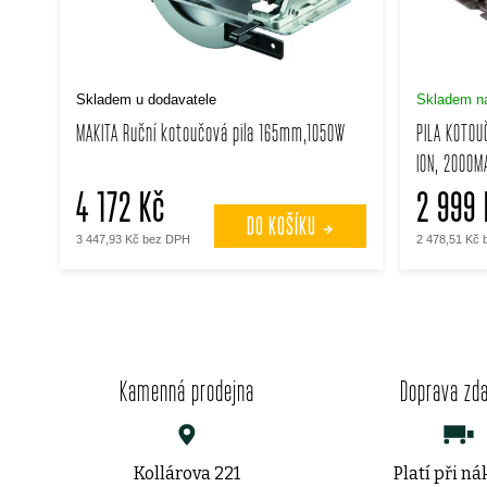
s
p
p
r
Skladem u dodavatele
Skladem na
r
MAKITA Ruční kotoučová pila 165mm,1050W
PILA KOTOU
o
ION, 2000M
o
d
4 172 Kč
2 999 
d
DO KOŠÍKU
u
3 447,93 Kč bez DPH
2 478,51 Kč
u
k
k
t
t
Kamenná prodejna
Doprava zd
ů
ů
Kollárova 221
Platí při n