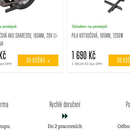
 prodejně
Skladem na prodejně
ČOVÁ AKU SHARE20V, 165MM, 20V LI-
PILA KOTOUČOVÁ, 185MM, 1200W
AH
Kč
1 690 Kč
DO KOŠÍKU
DO KOŠ
 bez DPH
1 396,69 Kč bez DPH
O
v
arma
Rychlé doručení
P
l
á
ákupu
Do 2 pracovních
Odbor