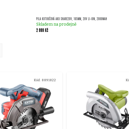
PILA KOTOUČOVÁ AKU SHARE20V, 165MM, 20V LI-ION, 2000MAH
Skladem na prodejně
2 999 Kč
ě
Kód:
8891822
K