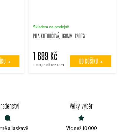
Skladem na prodejně
PILA KOTOUČOVÁ, 160MM, 1200W
1 699 Kč
ÍKU
DO KOŠÍKU
1 404,13 Kč bez DPH
oradenství
Velký výběr
ně a laskavě
Víc než 10 000