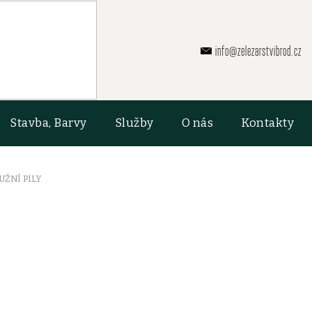
info@zelezarstvibrod.cz
Stavba, Barvy
Služby
O nás
Kontakty
UŽNÍ PILY