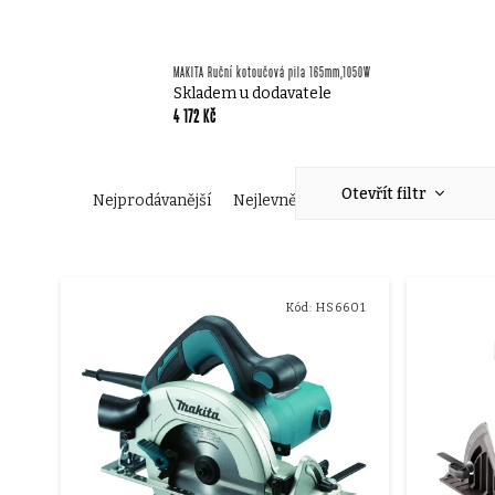
MAKITA Ruční kotoučová pila 165mm,1050W
Skladem u dodavatele
4 172 Kč
Ř
Otevřít filtr
Nejprodávanější
Nejlevnější
Nejdražší
Abecedn
a
V
z
Kód:
HS6601
ý
e
p
n
i
í