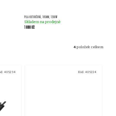
PILA KOTOUČOVÁ, 185MM, 1200W
Skladem na prodejně
1 690 Kč
4
položek celkem
ód:
405234
Kód:
405224