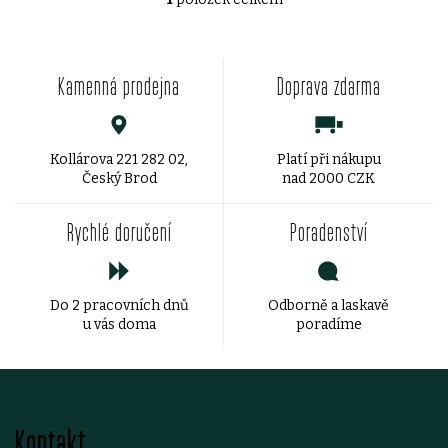
u
u
O
v
k
k
Kamenná prodejna
Doprava zdarma
l
t
t
á
ů
ů
d
Kollárova 221 282 02,
Platí při nákupu
Český Brod
nad 2000 CZK
a
Rychlé doručení
Poradenství
c
í
Do 2 pracovních dnů
Odborně a laskavě
p
u vás doma
poradíme
r
v
Z
k
Kontakt