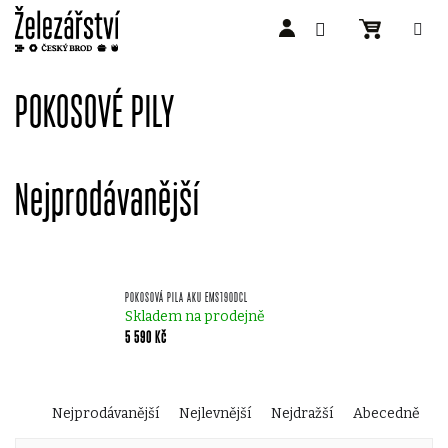
Přejít
na
POKOSOVÉ PILY
obsah
Nejprodávanější
POKOSOVÁ PILA AKU EMS190DCL
Skladem na prodejně
5 590 Kč
Ř
Nejprodávanější
Nejlevnější
Nejdražší
Abecedně