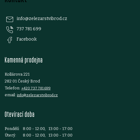
á
y
p
v
info
@
zelezarstvibrod.cz
ý
737 781 699
a
Facebook
p
t
i
Kamenná prodejna
í
s
Kollárova 221
u
282 01 Český Brod
Telefon:
+420 737 781 699
email:
info@zelezarstvibrod.cz
Otevírací doba
Pondělí:
8:00 - 12:00, 13:00 - 17:00
Úterý:
8:00 - 12:00, 13:00 - 17:00