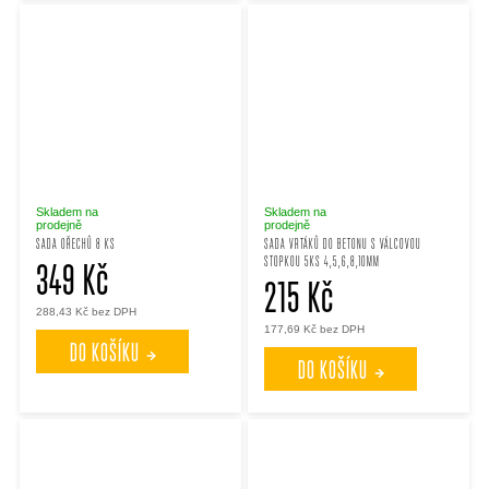
Skladem na
Skladem na
prodejně
prodejně
SADA OŘECHŮ 8 KS
SADA VRTÁKŮ DO BETONU S VÁLCOVOU
STOPKOU 5KS 4,5,6,8,10MM
349 Kč
215 Kč
288,43 Kč bez DPH
177,69 Kč bez DPH
DO KOŠÍKU
DO KOŠÍKU