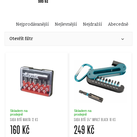
595 Kč
Ř
Nejprodávanější
Nejlevnější
Nejdražší
Abecedně
V
a
Otevřít filtr
ý
z
p
e
i
n
s
í
p
p
Skladem na
Skladem na
prodejně
prodejně
SADA BITŮ MAKITA 12 KS
SADA BITŮ 1/4" IMPACT BLACK 10 KS
r
160 Kč
249 Kč
r