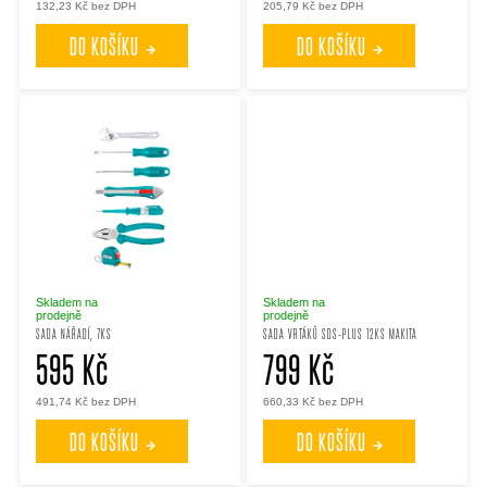
132,23 Kč bez DPH
205,79 Kč bez DPH
o
o
DO KOŠÍKU
DO KOŠÍKU
d
d
u
u
k
k
t
t
ů
ů
Skladem na
Skladem na
prodejně
prodejně
SADA NÁŘADÍ, 7KS
SADA VRTÁKŮ SDS-PLUS 12KS MAKITA
595 Kč
799 Kč
491,74 Kč bez DPH
660,33 Kč bez DPH
DO KOŠÍKU
DO KOŠÍKU