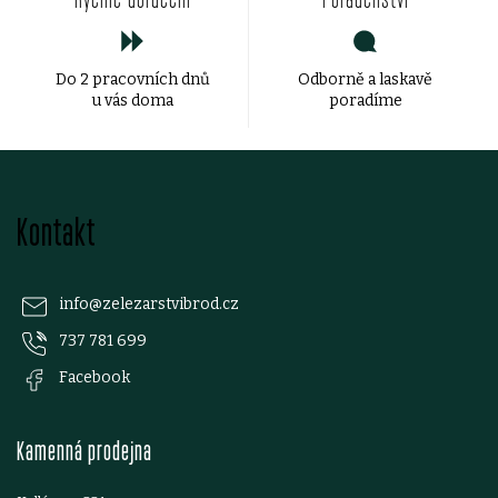
c
í
Do 2 pracovních dnů
Odborně a laskavě
p
u vás doma
poradíme
r
v
Z
k
Kontakt
á
y
p
v
info
@
zelezarstvibrod.cz
ý
737 781 699
a
Facebook
p
t
i
Kamenná prodejna
í
s