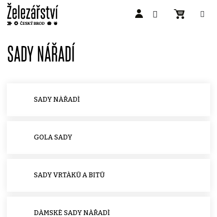
Přejít
na
SADY NÁŘADÍ
obsah
SADY NÁŘADÍ
GOLA SADY
SADY VRTÁKŮ A BITŮ
DÁMSKÉ SADY NÁŘADÍ