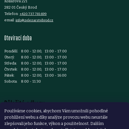
Kollárova 221
u
282 01 Český Brod
Telefon:
+420 737 781 699
email:
info@zelezarstvibrod.cz
Otevírací doba
Pondělí:
8:00 - 12:00, 13:00 - 17:00
Úterý:
8:00 - 12:00, 13:00 - 17:00
Středa:
8:00 - 12:00, 13:00 - 17:00
Čtvrtek:
8:00 - 12:00, 13:00 - 17:00
Pátek:
8:00 - 12:00, 13:00 - 16:00
Sobota:
8:00 - 11:30
Důležité odkazy
Používáme cookies, abychom Vám umožnili pohodlné
prohlížení webu a díky analýze provozu webu neustále
Reklamace a vrácení zboží
zlepšovali jeho funkce, výkon a použitelnost. Dalším