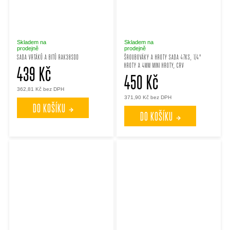
Skladem na
Skladem na
prodejně
prodejně
SADA VRTÁKŮ A BITŮ RAK38SDD
ŠROUBOVÁKY A HROTY SADA 47KS, 1/4"
HROTY A 4MM MINI HROTY, CRV
439 Kč
450 Kč
362,81 Kč bez DPH
371,90 Kč bez DPH
DO KOŠÍKU
DO KOŠÍKU