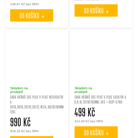
139,67 Kč bez DPH
DO KOŠÍKU
DO KOŠÍKU
Skladem na
Skladem na
prodejně
prodejně
SADA VRTÁKŮ SDS-PLUS V-PLUS 1KS5X50/110
SADA VRTÁKŮ SDS-PLUS V-PLUS 5X50/110 A
A
6;8;10;12X110/160MM, 5KS = OLDP-67169
2KS6;3KS8;2KS10;2KS12;1KS14;16X110/160MM,
499 Kč
12KS
990 Kč
412,40 Kč bez DPH
DO KOŠÍKU
818,18 Kč bez DPH