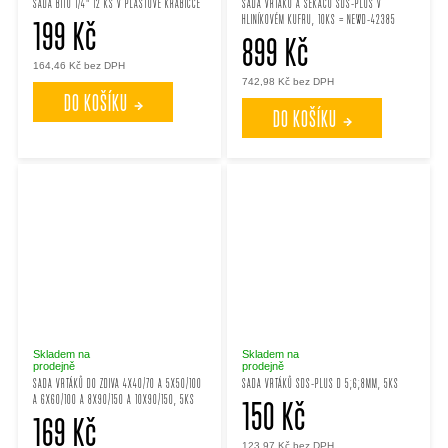
SADA BITŮ 1/4" 12 KS V PLASTOVÉ KRABIČCE
SADA VRTÁKŮ A SEKÁČŮ SDS-PLUS V
HLINÍKOVÉM KUFRU, 10KS = NEWD-42385
199 Kč
899 Kč
164,46 Kč bez DPH
742,98 Kč bez DPH
DO KOŠÍKU
DO KOŠÍKU
Skladem na
Skladem na
prodejně
prodejně
SADA VRTÁKŮ DO ZDIVA 4X40/70 A 5X50/100
SADA VRTÁKŮ SDS-PLUS D 5;6;8MM, 5KS
A 6X60/100 A 8X90/150 A 10X90/150, 5KS
150 Kč
169 Kč
123,97 Kč bez DPH