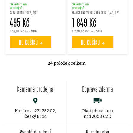
Skladem na
Skladem na
prodejně
prodejně
SADA NÁŘADÍ 24KS, 1/4"
HLAVICE NÁSTRČNÉ, SADA 75KS, 1/4", 1/2"
495 Kč
1 849 Kč
409,09 Kč bez DPH
1 528,10 Kč bez DPH
DO KOŠÍKU
DO KOŠÍKU
24
položek celkem
O
v
Kamenná prodejna
Doprava zdarma
l
á
d
Kollárova 221 282 02,
Platí při nákupu
Český Brod
nad 2000 CZK
a
Rychlé doručení
Poradenství