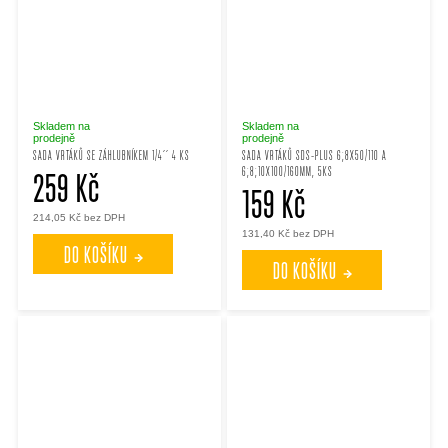
Skladem na
Skladem na
prodejně
prodejně
SADA VRTÁKŮ SE ZÁHLUBNÍKEM 1/4´´ 4 KS
SADA VRTÁKŮ SDS-PLUS 6;8X50/110 A
6;8;10X100/160MM, 5KS
259 Kč
159 Kč
214,05 Kč bez DPH
131,40 Kč bez DPH
DO KOŠÍKU
DO KOŠÍKU