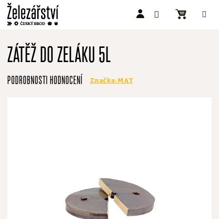
Přejít
na
ZÁTĚŽ DO ZELÁKU 5L
obsah
Průměrné
PODROBNOSTI HODNOCENÍ
Značka:
MAT
hodnocení
produktu
je
2,5
z
5
hvězdiček.