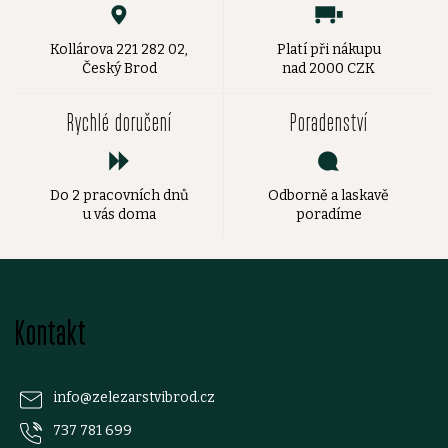
Kollárova 221 282 02,
Platí při nákupu
Český Brod
nad 2000 CZK
Rychlé doručení
Poradenství
Do 2 pracovních dnů
Odborně a laskavě
u vás doma
poradíme
Z
Kontakt
á
p
info
@
zelezarstvibrod.cz
737 781 699