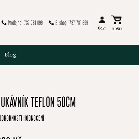
737 781 699
737 781 699
Blog
RUKÁVNÍK TEFLON 50CM
růměrné
ODROBNOSTI HODNOCENÍ
odnocení
roduktu