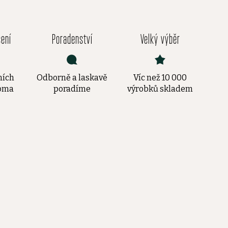
čení
Poradenství
Velký výběr
ních
Odborně a laskavě
Víc než 10 000
doma
poradíme
výrobků skladem