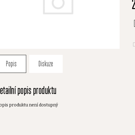
0
z
5
h
Popis
Diskuze
etailní popis produktu
opis produktu není dostupný