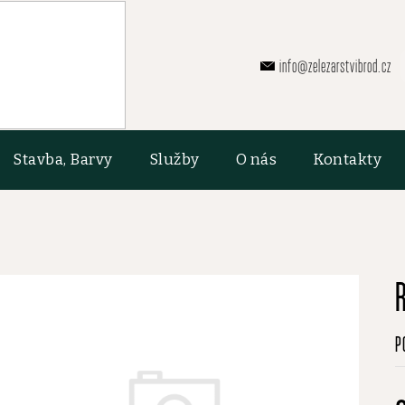
info@zelezarstvibrod.cz
Stavba, Barvy
Služby
O nás
Kontakty
P
P
h
p
je