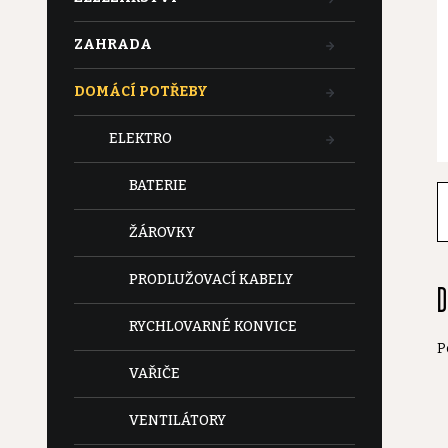
t
ZAHRADA
r
DOMÁCÍ POTŘEBY
a
ELEKTRO
n
BATERIE
n
ŽÁROVKY
í
PRODLUŽOVACÍ KABELY
D
p
RYCHLOVARNÉ KONVICE
P
a
VAŘIČE
n
VENTILÁTORY