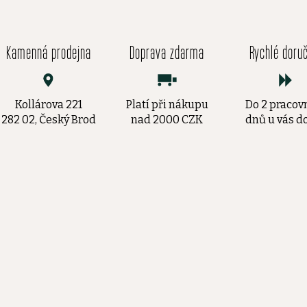
Kamenná prodejna
Doprava zdarma
Rychlé doru
Kollárova 221
Platí při nákupu
Do 2 pracov
282 02, Český Brod
nad 2000 CZK
dnů u vás 