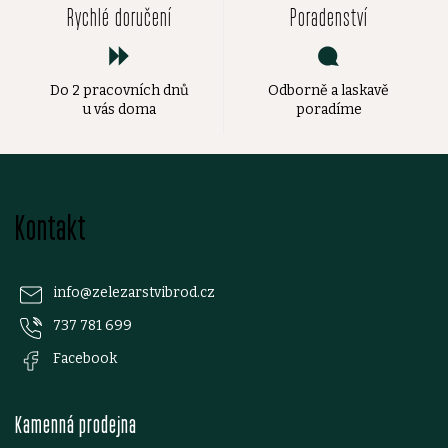
Rychlé doručení
Poradenství
Do 2 pracovních dnů
Odborně a laskavě
u vás doma
poradíme
Z
Kontakt
á
p
info
@
zelezarstvibrod.cz
737 781 699
a
Facebook
t
Kamenná prodejna
í