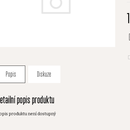
p
je
0
z
5
h
Popis
Diskuze
etailní popis produktu
opis produktu není dostupný