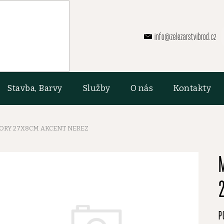
info@zelezarstvibrod.cz
Stavba, Barvy
Služby
O nás
Kontakty
RY 27X8CM AKCENT NEREZ
P
P
h