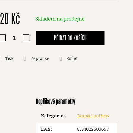
roduktu
120 Kč
,0
Skladem na prodejně
vězdiček.
PŘIDAT DO KOŠÍKU
Tisk
Zeptat se
Sdílet
Doplňkové parametry
Kategorie
:
Domácí potřeby
EAN
:
8591022603697