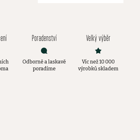
čení
Poradenství
Velký výběr
ních
Odborně a laskavě
Víc než 10 000
doma
poradíme
výrobků skladem