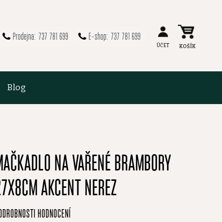
737 781 699
737 781 699
Blog
MAČKADLO NA VAŘENÉ BRAMBORY
27X8CM AKCENT NEREZ
růměrné
ODROBNOSTI HODNOCENÍ
odnocení