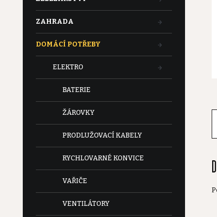
t
ZAHRADA
r
DOMÁCÍ POTŘEBY
a
ELEKTRO
n
BATERIE
n
ŽÁROVKY
í
PRODLUŽOVACÍ KABELY
p
RYCHLOVARNÉ KONVICE
D
a
VAŘIČE
P
n
VENTILÁTORY