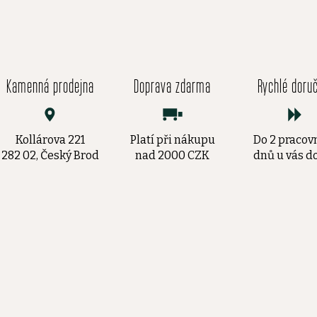
Kamenná prodejna
Doprava zdarma
Rychlé doru
Kollárova 221
Platí při nákupu
Do 2 pracov
282 02, Český Brod
nad 2000 CZK
dnů u vás 