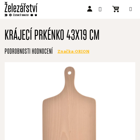
Přejít
na
KRÁJECÍ PRKÉNKO 43X19 CM
obsah
Průměrné
PODROBNOSTI HODNOCENÍ
Značka:
ORION
hodnocení
produktu
je
0,0
z
5
hvězdiček.