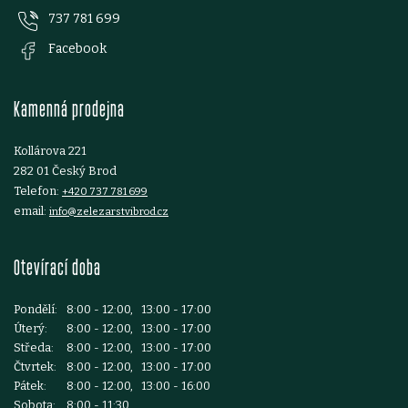
737 781 699
a
Facebook
t
Kamenná prodejna
í
Kollárova 221
282 01 Český Brod
Telefon:
+420 737 781 699
email:
info@zelezarstvibrod.cz
Otevírací doba
Pondělí:
8:00 - 12:00, 13:00 - 17:00
Úterý:
8:00 - 12:00, 13:00 - 17:00
Středa:
8:00 - 12:00, 13:00 - 17:00
Čtvrtek:
8:00 - 12:00, 13:00 - 17:00
Pátek:
8:00 - 12:00, 13:00 - 16:00
Sobota:
8:00 - 11:30