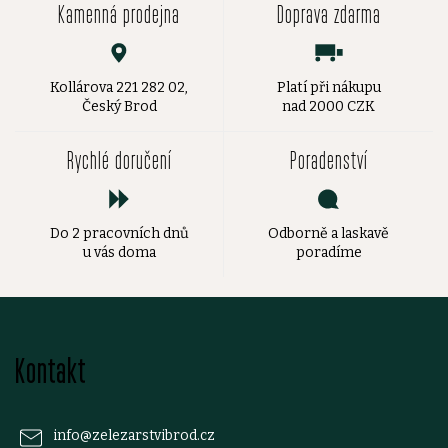
Kamenná prodejna
Doprava zdarma
Kollárova 221 282 02,
Platí při nákupu
Český Brod
nad 2000 CZK
Rychlé doručení
Poradenství
Do 2 pracovních dnů
Odborně a laskavě
u vás doma
poradíme
Z
Kontakt
á
p
info
@
zelezarstvibrod.cz