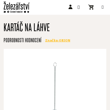
Přejít
na
KARTÁČ NA LÁHVE
obsah
Průměrné
PODROBNOSTI HODNOCENÍ
Značka:
ORION
hodnocení
produktu
je
0,0
z
5
hvězdiček.