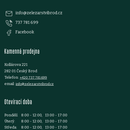
p
info
@
zelezarstvibrod.cz
737 781 699
a
Facebook
t
Kamenná prodejna
í
Kollárova 221
282 01 Český Brod
Telefon:
+420 737 781 699
email:
info@zelezarstvibrod.cz
Otevírací doba
Pondělí:
8:00 - 12:00, 13:00 - 17:00
Úterý:
8:00 - 12:00, 13:00 - 17:00
Středa:
8:00 - 12:00, 13:00 - 17:00