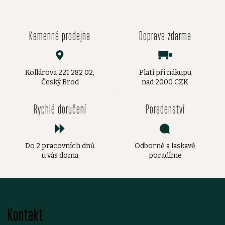
Kamenná prodejna
Doprava zdarma
Kollárova 221 282 02,
Platí při nákupu
Český Brod
nad 2000 CZK
Rychlé doručení
Poradenství
Do 2 pracovních dnů
Odborně a laskavě
u vás doma
poradíme
Z
Kontakt
á