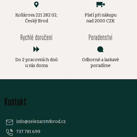
Kollárova 221 282 02,
Platí při nákupu
Český Brod
nad 2000 CZK
Rychlé doručení
Poradenství
Do 2 pracovních dnů
Odborně a laskavě
u vás doma
poradíme
Z
Kontakt
á
p
info
@
zelezarstvibrod.cz
737 781 699