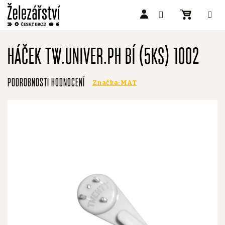
Přejít
na
HÁČEK TW.UNIVER.PH BÍ (5KS) 1002
obsah
Průměrné
PODROBNOSTI HODNOCENÍ
Značka:
MAT
hodnocení
produktu
je
0,0
z
5
hvězdiček.