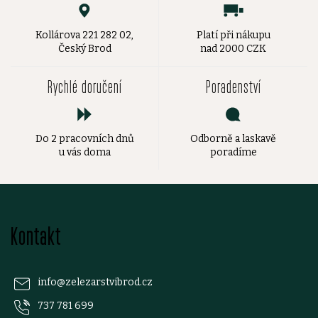
Kollárova 221 282 02,
Platí při nákupu
Český Brod
nad 2000 CZK
Rychlé doručení
Poradenství
Do 2 pracovních dnů
Odborně a laskavě
u vás doma
poradíme
Z
Kontakt
á
p
info
@
zelezarstvibrod.cz
737 781 699