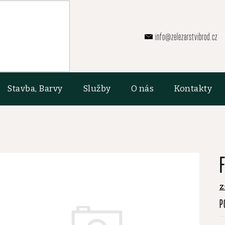
info@zelezarstvibrod.cz
Stavba, Barvy
Služby
O nás
Kontakty
Z
P
P
h
p