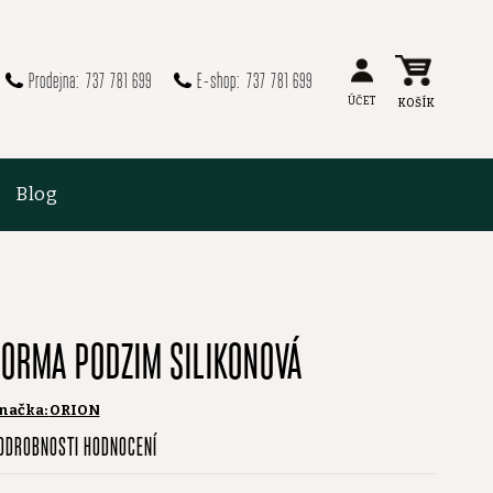
737 781 699
737 781 699
Blog
FORMA PODZIM SILIKONOVÁ
načka:
ORION
růměrné
ODROBNOSTI HODNOCENÍ
odnocení
roduktu