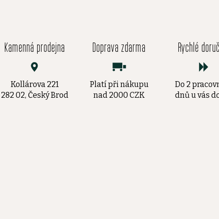
Kamenná prodejna
Doprava zdarma
Rychlé doru
Kollárova 221
Platí při nákupu
Do 2 pracov
282 02, Český Brod
nad 2000 CZK
dnů u vás 