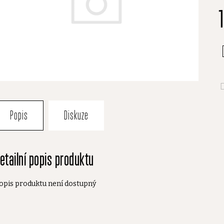
je
0
z
5
h
Popis
Diskuze
etailní popis produktu
opis produktu není dostupný