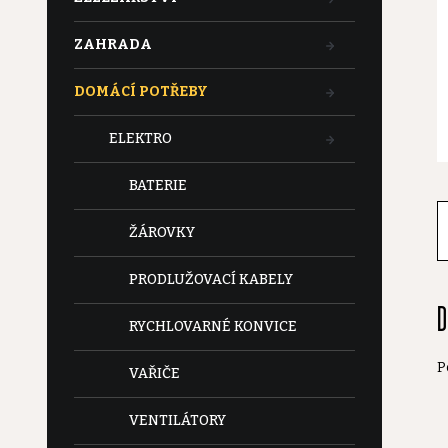
t
ZAHRADA
r
DOMÁCÍ POTŘEBY
a
ELEKTRO
n
BATERIE
n
ŽÁROVKY
í
PRODLUŽOVACÍ KABELY
D
p
RYCHLOVARNÉ KONVICE
a
P
VAŘIČE
n
VENTILÁTORY