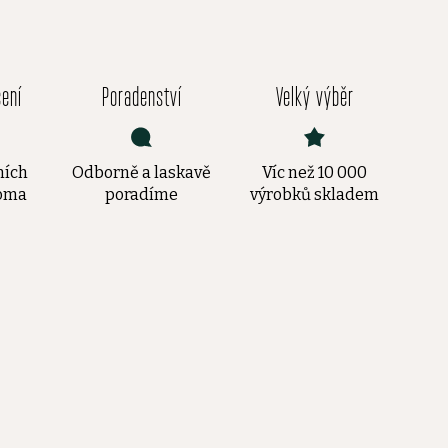
čení
Poradenství
Velký výběr
ních
Odborně a laskavě
Víc než 10 000
doma
poradíme
výrobků skladem