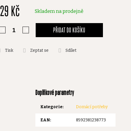
129 Kč
,0
Skladem na prodejně
vězdiček.
PŘIDAT DO KOŠÍKU
Tisk
Zeptat se
Sdílet
Doplňkové parametry
Kategorie
:
Domácí potřeby
EAN
:
8592381238773