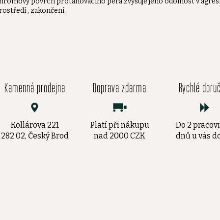
hromový povrch protahovacího pera zvyšuje jeho odolnost v agre
rostředí , zakončení
Kamenná prodejna
Doprava zdarma
Rychlé doru
Kollárova 221
Platí při nákupu
Do 2 pracov
282 02, Český Brod
nad 2000 CZK
dnů u vás 