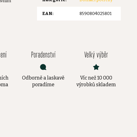
sivním
EAN
:
8590804025801
čení
Poradenství
Velký výběr
ních
Odborně a laskavě
Víc než 10 000
doma
poradíme
výrobků skladem