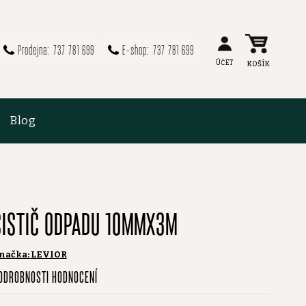
737 781 699
737 781 699
Blog
ČISTIČ ODPADU 10MMX3M
načka:
LEVIOR
růměrné
ODROBNOSTI HODNOCENÍ
odnocení
roduktu