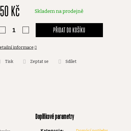
150 Kč
,0
Skladem na prodejně
vězdiček.
PŘIDAT DO KOŠÍKU
etailní informace
Tisk
Zeptat se
Sdílet
Doplňkové parametry
Kategorie
:
Domácí potřeby