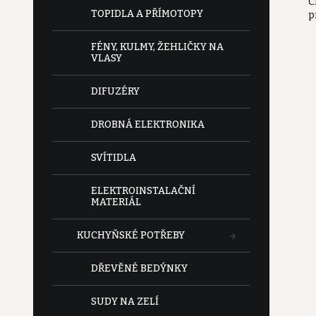
C
e
TOPIDLA A PŘÍMOTOPY
p
l
FÉNY, KULMY, ŽEHLIČKY NA
VLASY
DIFUZÉRY
DROBNÁ ELEKTRONIKA
SVÍTIDLA
ELEKTROINSTALAČNÍ
MATERIÁL
KUCHYŇSKÉ POTŘEBY
DŘEVĚNÉ BEDÝNKY
SUDY NA ZELÍ