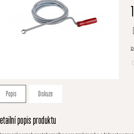
je
0
z
5
h
D
Popis
Diskuze
etailní popis produktu