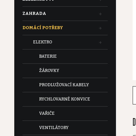
t
ZAHRADA
r
DOMÁCÍ POTŘEBY
a
ELEKTRO
n
BATERIE
n
ŽÁROVKY
í
PRODLUŽOVACÍ KABELY
p
RYCHLOVARNÉ KONVICE
a
VAŘIČE
D
n
VENTILÁTORY