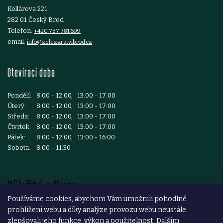
Kollárova 221
282 01 Český Brod
Telefon:
+420 737 781 699
email:
info@zelezarstvibrod.cz
Otevírací doba
Pondělí:
8:00 - 12:00, 13:00 - 17:00
Úterý:
8:00 - 12:00, 13:00 - 17:00
Středa:
8:00 - 12:00, 13:00 - 17:00
Čtvrtek:
8:00 - 12:00, 13:00 - 17:00
Pátek:
8:00 - 12:00, 13:00 - 16:00
Sobota:
8:00 - 11:30
Důležité odkazy
Používáme cookies, abychom Vám umožnili pohodlné
prohlížení webu a díky analýze provozu webu neustále
Reklamace a vrácení zboží
zlepšovali jeho funkce, výkon a použitelnost. Dalším