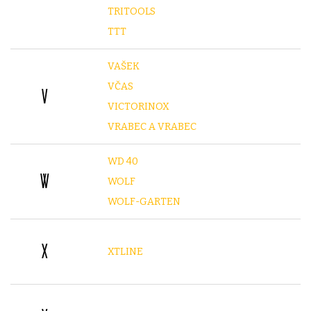
TRITOOLS
TTT
VAŠEK
VČAS
V
VICTORINOX
VRABEC A VRABEC
WD 40
W
WOLF
WOLF-GARTEN
X
XTLINE