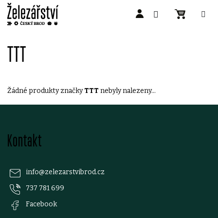
Přejít
na
TTT
obsah
Žádné produkty značky
TTT
nebyly nalezeny...
Z
Kontakt
á
p
info
@
zelezarstvibrod.cz
737 781 699
a
Facebook