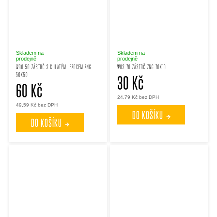
Skladem na
Skladem na
prodejně
prodejně
WRO 50 ZÁSTRČ S KULATÝM JEZDCEM ZNG
WOS 70 ZÁSTRČ ZNG 70X10
50X50
30 Kč
60 Kč
24,79 Kč bez DPH
49,59 Kč bez DPH
DO KOŠÍKU
DO KOŠÍKU