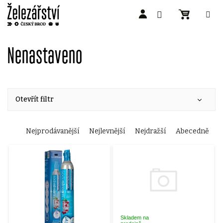
Přejít
na
Nenastaveno
obsah
Otevřít filtr
Ř
Nejprodávanější
Nejlevnější
Nejdražší
Abecedně
V
a
ý
z
p
e
Skladem na