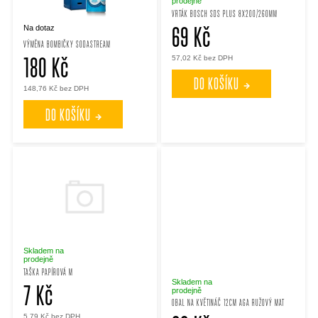
i
n
prodejně
VRTÁK BOSCH SDS PLUS 8X200/260MM
69 Kč
Na dotaz
s
í
VÝMĚNA BOMBIČKY SODASTREAM
180 Kč
57,02 Kč bez DPH
p
p
DO KOŠÍKU
148,76 Kč bez DPH
r
r
DO KOŠÍKU
o
o
d
d
u
u
k
k
Skladem na
prodejně
TAŠKA PAPÍROVÁ M
t
Skladem na
t
7 Kč
prodejně
OBAL NA KVĚTINÁČ 12CM AGA RUŽOVÝ MAT
5,79 Kč bez DPH