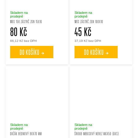
Skladem na
Skladem na
prodejně
prodejně
WOS 150 ZÁSTRČ ZGN 15X16
WOS ZÁSTRČ ZGN 100X10
80 Kč
45 Kč
66,12 Kč bez DPH
37,19 Kč bez DPH
DO KOŠÍKU
DO KOŠÍKU
Skladem na
Skladem na
prodejně
prodejně
DRŽÁK BEDNOVÝ 90X70 MM
ŠROUB IMBUSOVÝ NEREZ M6X50 (6KS)