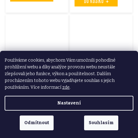
DO KOŠÍKU
Používáme cookies, abychom Vám umožnili pohodlné
prohlížení webu a díky analýze provozu webu neustále
Skladem na
Skladem na
zlepšovali jeho funkce, výkon a použitelnost. Dalším
prodejně
prodejně
procházením tohoto webu vyjadřujete souhlas s jejich
ŘEZNÝ KOTOUČ 125X1.2X22.23MM NEREZ D-
VÍČKO TWIST 43MM 6 KS
18770 50KS
používáním. Více informací
zde
.
28 Kč
1 190 Kč
23,14 Kč bez DPH
Nastavení
983,47 Kč bez DPH
DO KOŠÍKU
DO KOŠÍKU
Odmítnout
Souhlasím