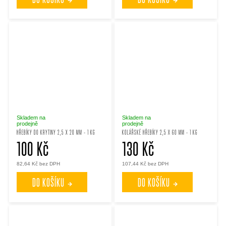
Skladem na
Skladem na
prodejně
prodejně
HŘEBÍKY DO KRYTINY 2,5 X 20 MM - 1 KG
KOLÁŘSKÉ HŘEBÍKY 2,5 X 60 MM - 1 KG
100 Kč
130 Kč
82,64 Kč bez DPH
107,44 Kč bez DPH
DO KOŠÍKU
DO KOŠÍKU