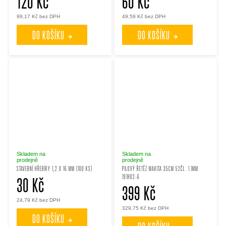
120 Kč
60 Kč
99,17 Kč bez DPH
49,59 Kč bez DPH
DO KOŠÍKU
DO KOŠÍKU
Skladem na
Skladem na
prodejně
prodejně
STAVEBNÍ HŘEBÍKY 1,2 X 16 MM (100 KS)
PILOVÝ ŘETĚZ MAKITA 35CM 52ČL. 1.1MM
191H02-6
30 Kč
399 Kč
24,79 Kč bez DPH
329,75 Kč bez DPH
DO KOŠÍKU