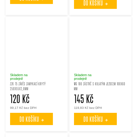
DO KOŠÍKU
Skladem na
Skladem na
prodejně
prodejně
ZZK 75 ZÁVĚS ZAMYKACÍ KRYTÝ
WG 100 ZÁSTRČ S KULATÝM JEZDCEM 100X60
250X55X2,0MM
MM
120 Kč
145 Kč
99,17 Kč bez DPH
119,83 Kč bez DPH
DO KOŠÍKU
DO KOŠÍKU