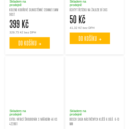
Skladem na
Skladem na
prodejně
prodejně
KOLENO KOUŘOVÉ SILNOSTĚNNÉ 120MM/1.5MM
ÚCHTYT ŘETÍZKU NA ŽALUZIE BÍ 3KS
90ST.
50 Kč
399 Kč
41,32 Kč bez DPH
329,75 Kč bez DPH
DO KOŠÍKU
DO KOŠÍKU
Skladem na
Skladem na
prodejně
prodejně
EXTOL VRTACÍ ŠROUBOVÁK S NÁŘADÍM 46 KS
BOSCH SADA NÁSTRČNÝCH KLÍČŮ 6 DÍLŮ. 6-13
422801
MM