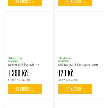
DO KOŠÍKU
DO KOŠÍKU
Skladem na
Skladem na
prodejně
prodejně
AKUMULÁTOROVÝ ŠROUBOVÁK 3.6V
HMOŽDINKA HLADKÁ DŘEV.16MM (5KS=4bm)
1 390 Kč
120 Kč
1 148,76 Kč bez DPH
99,17 Kč bez DPH
DO KOŠÍKU
DO KOŠÍKU