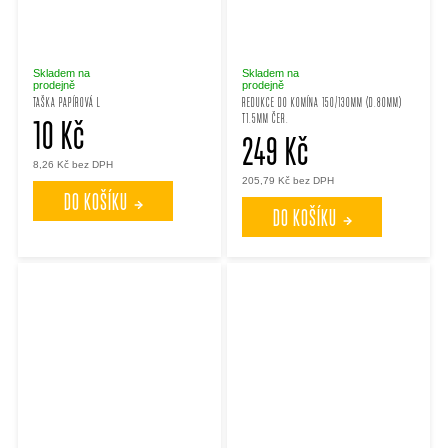
Skladem na
Skladem na
prodejně
prodejně
TAŠKA PAPÍROVÁ L
REDUKCE DO KOMÍNA 150/130MM (D.80MM)
T1.5MM ČER.
10 Kč
249 Kč
8,26 Kč bez DPH
205,79 Kč bez DPH
DO KOŠÍKU
DO KOŠÍKU