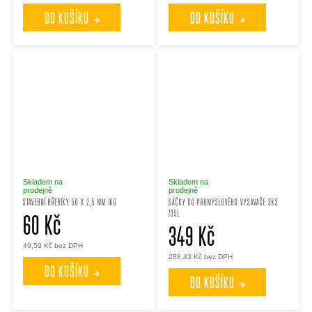
DO KOŠÍKU
DO KOŠÍKU
Skladem na
Skladem na
prodejně
prodejně
STAVEBNÍ HŘEBÍKY 50 X 2,5 MM 1KG
SÁČKY DO PRUMYSLOVÉHO VYSAVAČE 3KS
/35L
60 Kč
349 Kč
49,59 Kč bez DPH
288,43 Kč bez DPH
DO KOŠÍKU
DO KOŠÍKU