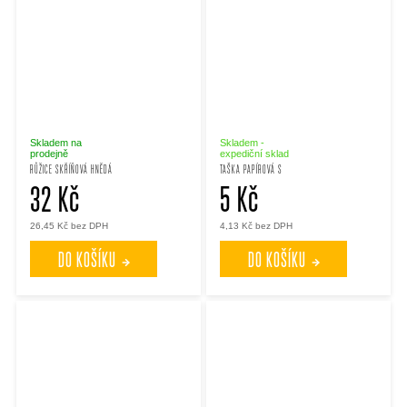
Skladem na
Skladem -
prodejně
expediční sklad
RŮŽICE SKŘÍŇOVÁ HNĚDÁ
TAŠKA PAPÍROVÁ S
32 Kč
5 Kč
26,45 Kč bez DPH
4,13 Kč bez DPH
DO KOŠÍKU
DO KOŠÍKU