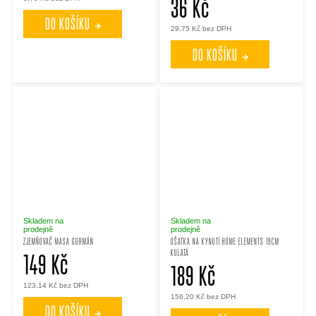
36 Kč
ů
ů
DO KOŠÍKU
29,75 Kč bez DPH
DO KOŠÍKU
Skladem na
Skladem na
prodejně
prodejně
ZJEMŇOVAČ MASA GURMÁN
OŠATKA NA KYNUTÍ HOME ELEMENTS 19CM
KULATÁ
149 Kč
189 Kč
123,14 Kč bez DPH
156,20 Kč bez DPH
DO KOŠÍKU