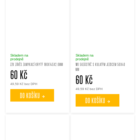
Skladem na
Skladem na
prodejně
prodejně
ZZK ZÁVĚS ZAMYKACÍ KRYTÝ 180X145X2.0MM
WO 50ZÁSTRČ S KULATÝM JEZDCEM 50X40
MM
60 Kč
60 Kč
49,59 Kč bez DPH
49,59 Kč bez DPH
DO KOŠÍKU
DO KOŠÍKU