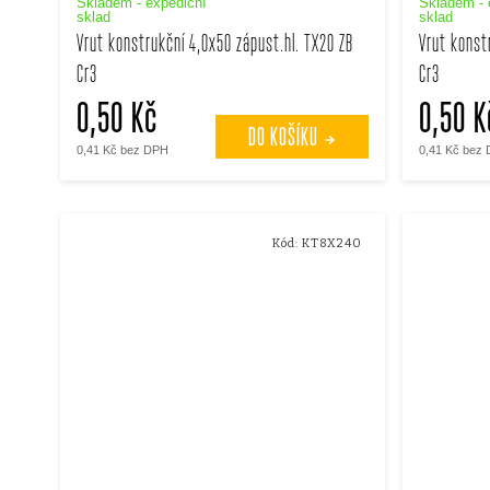
Skladem - expediční
Skladem - 
sklad
sklad
Vrut konstrukční 4,0x50 zápust.hl. TX20 ZB
Vrut konst
Cr3
Cr3
0,50 Kč
0,50 K
DO KOŠÍKU
0,41 Kč bez DPH
0,41 Kč bez
Kód:
KT8X240