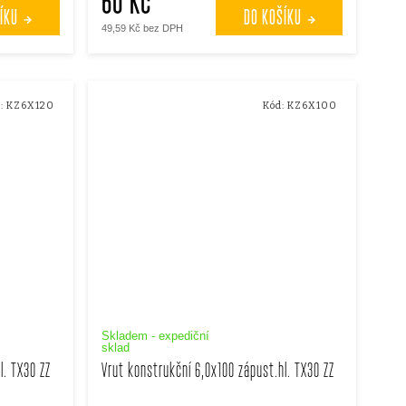
60 Kč
ÍKU
DO KOŠÍKU
49,59 Kč bez DPH
:
KZ6X120
Kód:
KZ6X100
Skladem - expediční
sklad
l. TX30 ZZ
Vrut konstrukční 6,0x100 zápust.hl. TX30 ZZ