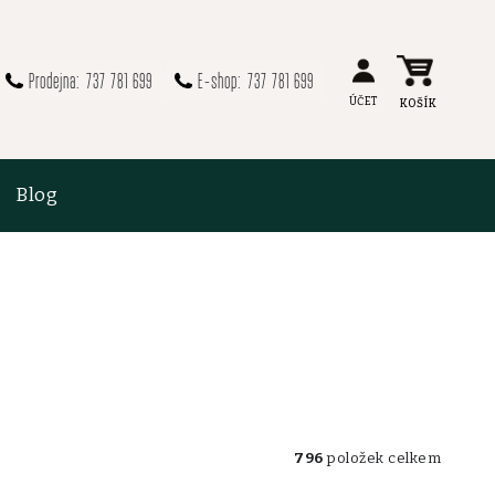
737 781 699
737 781 699
Blog
796
položek celkem