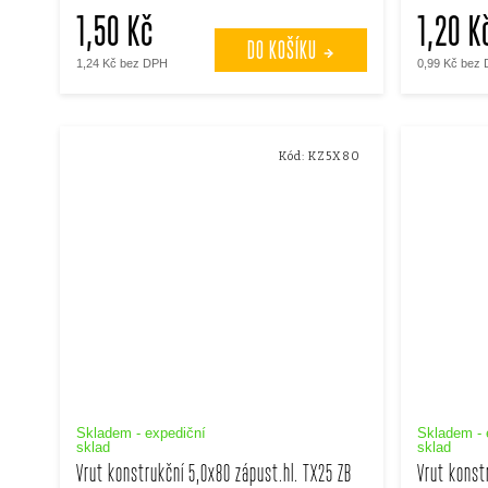
1,50 Kč
1,20 K
DO KOŠÍKU
1,24 Kč bez DPH
0,99 Kč bez
Kód:
KZ5X80
Skladem - expediční
Skladem - 
sklad
sklad
Vrut konstrukční 5,0x80 zápust.hl. TX25 ZB
Vrut konst