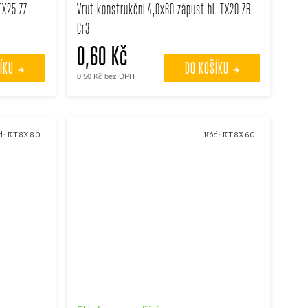
TX25 ZZ
Vrut konstrukční 4,0x60 zápust.hl. TX20 ZB
Cr3
0,60 Kč
ÍKU
DO KOŠÍKU
0,50 Kč bez DPH
d:
KT8X80
Kód:
KT8X60