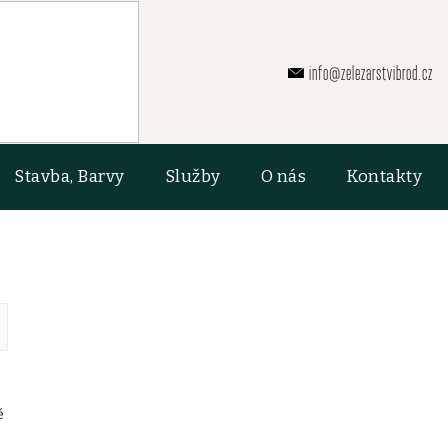
info@zelezarstvibrod.cz
Stavba, Barvy
Služby
O nás
Kontakty
ě