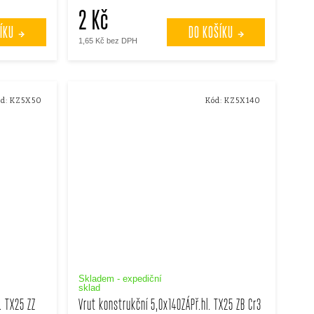
2 Kč
ÍKU
DO KOŠÍKU
1,65 Kč bez DPH
d:
KZ5X50
Kód:
KZ5X140
Skladem - expediční
sklad
. TX25 ZZ
Vrut konstrukční 5,0x140ZÁPř.hl. TX25 ZB Cr3