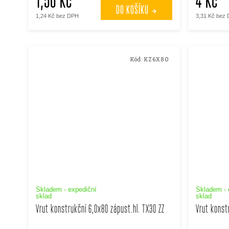
1,50 Kč
4 Kč
DO KOŠÍKU
1,24 Kč bez DPH
3,31 Kč bez
Kód:
KZ6X80
Skladem - expediční
Skladem - 
sklad
sklad
Vrut konstrukční 6,0x80 zápust.hl. TX30 ZZ
Vrut konst