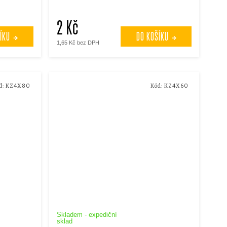
2 Kč
ÍKU
DO KOŠÍKU
1,65 Kč bez DPH
d:
KZ4X80
Kód:
KZ4X60
Skladem - expediční
sklad