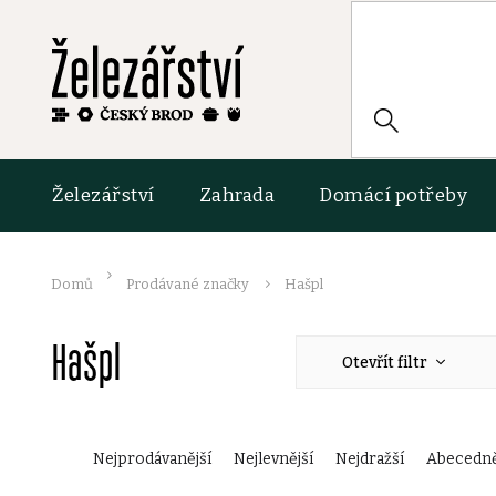
Přejít
na
obsah
HLEDAT
Železářství
Zahrada
Domácí potřeby
Domů
Prodávané značky
Hašpl
Hašpl
Otevřít filtr
Ř
Nejprodávanější
Nejlevnější
Nejdražší
Abecedn