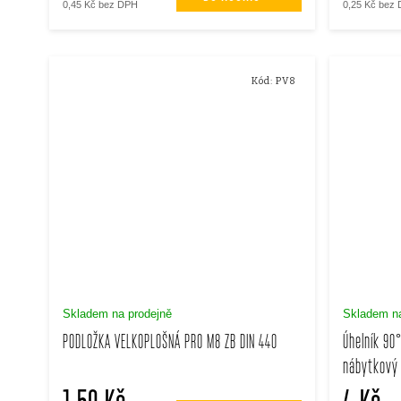
d
u
0,45 Kč bez DPH
0,25 Kč bez
u
k
k
Kód:
PV8
t
t
ů
ů
Skladem na prodejně
Skladem na
PODLOŽKA VELKOPLOŠNÁ PRO M8 ZB DIN 440
Úhelník 90°
nábytkový