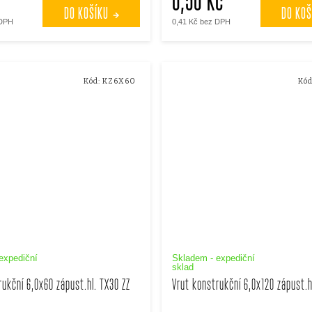
0,50 Kč
DO KOŠÍKU
DO KOŠ
 DPH
0,41 Kč bez DPH
Kód:
KZ6X60
Kód
expediční
Skladem - expediční
sklad
rukční 6,0x60 zápust.hl. TX30 ZZ
Vrut konstrukční 6,0x120 zápust.h