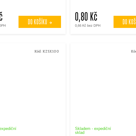
č
0,80 Kč
DO KOŠÍKU
DO KOŠ
 DPH
0,66 Kč bez DPH
Kód:
KZ5X100
Kó
expediční
Skladem - expediční
sklad