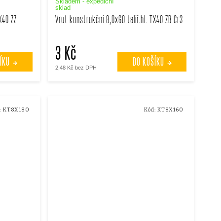
Skladem - expediční
sklad
X40 ZZ
Vrut konstrukční 8,0x60 talíř.hl. TX40 ZB Cr3
3 Kč
ÍKU
DO KOŠÍKU
2,48 Kč bez DPH
:
KT8X180
Kód:
KT8X160