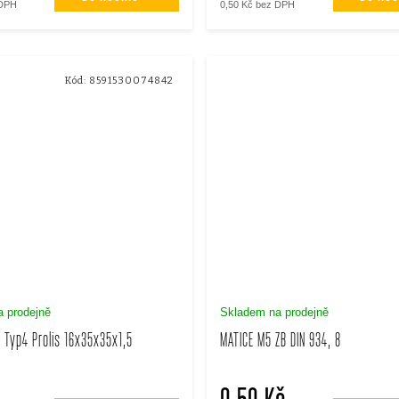
 DPH
0,50 Kč bez DPH
Kód:
8591530074842
 prodejně
Skladem na prodejně
 Typ4 Prolis 16x35x35x1,5
MATICE M5 ZB DIN 934, 8