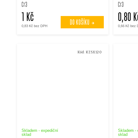
Cr3
Cr3
1 Kč
0,80 K
DO KOŠÍKU
0,83 Kč bez DPH
0,66 Kč bez
Kód:
KZ5X120
Skladem - expediční
Skladem - 
sklad
sklad