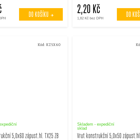
č
2,20 Kč
DO KOŠÍKU
DO KOŠ
 DPH
1,82 Kč bez DPH
Kód:
KZ5X60
Kó
expediční
Skladem - expediční
sklad
rukční 5,0x60 zápust.hl. TX25 ZB
Vrut konstrukční 5,0x50 zápust.hl