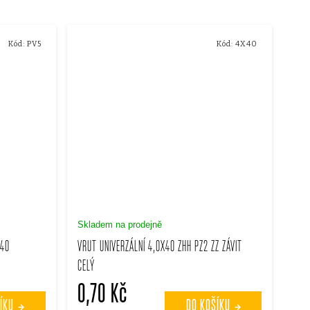
Kód:
PV5
Kód:
4X40
Skladem na prodejně
440
VRUT UNIVERZÁLNÍ 4,0X40 ZHH PZ2 ZZ ZÁVIT
CELÝ
0,70 Kč
ÍKU
DO KOŠÍKU