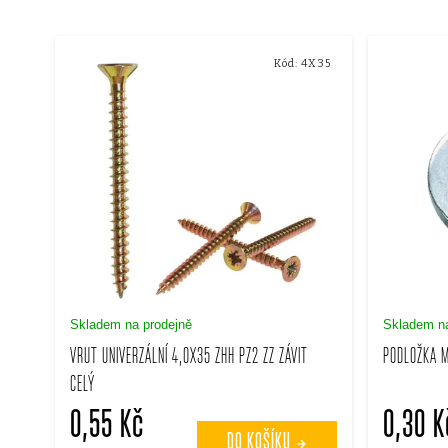
a
V
z
Kód:
4X35
ý
e
p
n
i
í
s
p
p
r
Skladem na prodejně
Skladem na
r
VRUT UNIVERZÁLNÍ 4,0X35 ZHH PZ2 ZZ ZÁVIT
PODLOŽKA M
o
CELÝ
o
d
0,55 Kč
0,30 K
DO KOŠÍKU