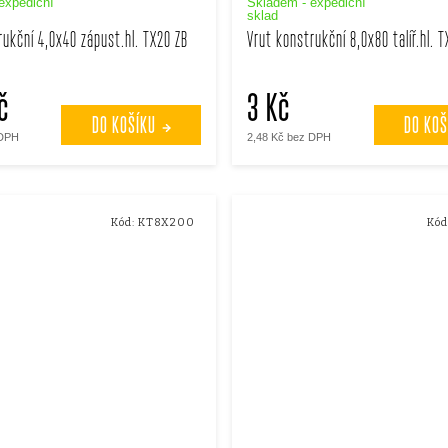
expediční
Skladem - expediční
sklad
rukční 4,0x40 zápust.hl. TX20 ZB
Vrut konstrukční 8,0x80 talíř.hl. T
č
3 Kč
DO KOŠÍKU
DO KOŠ
 DPH
2,48 Kč bez DPH
Kód:
KT8X200
Kód