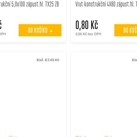
rukční 5,0x100 zápust.hl. TX25 ZB
Vrut konstrukční 4X80 zápust.hl. 
č
0,80 Kč
DO KOŠÍKU
DO KOŠ
 DPH
0,66 Kč bez DPH
Kód:
KZ4X40
Kó