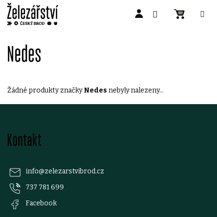
Přejít
na
Nedes
obsah
Žádné produkty značky
Nedes
nebyly nalezeny...
Z
Kontakt
á
p
info
@
zelezarstvibrod.cz
737 781 699
a
Facebook