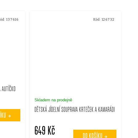
ód:
137616
Kód:
126732
A AUTÍČKO
Skladem na prodejně
DĚTSKÁ JÍDELNÍ SOUPRAVA KRTEČEK A KAMARÁDI
ÍKU
649 Kč
DO KOŠÍKU