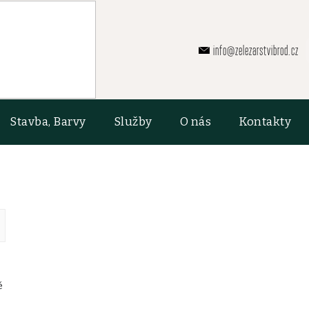
info@zelezarstvibrod.cz
Stavba, Barvy
Služby
O nás
Kontakty
ě