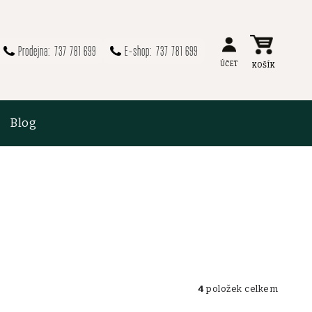
737 781 699
737 781 699
Blog
4
položek celkem