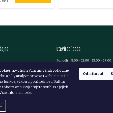
ez DPH
O
v
l
dejna
Otevírací doba
á
d
Pondělí:
8:00 - 12:00, 13:00 - 17:00
Úterý:
8:00 - 12:00, 13:00 - 17:00
Brod
a
ookies, abychom Vám umožnili pohodlné
Středa:
8:00 - 12:00, 13:00 - 17:00
37 781 699
Odmítnout
S
ebu a díky analýze provozu webu neustále
Čtvrtek:
8:00 - 12:00, 13:00 - 17:00
c
ezarstvibrod.cz
ho funkce, výkon a použitelnost. Dalším
Pátek:
8:00 - 12:00, 13:00 - 16:00
í
Sobota:
8:00 - 11:30
tohoto webu vyjadřujete souhlas s jejich
Více informací
zde
.
p
í
r
azena.