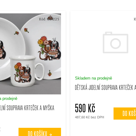
Kód:
144225
K
Skladem na prodejně
DĚTSKÁ JIDELNÍ SOUPRAVA KRTEČEK 
 prodejně
590 Kč
ELNÍ SOUPRAVA KRTEČEK A MYŠKA
DO KOŠ
487,60 Kč bez DPH
č
DO KOŠÍKU