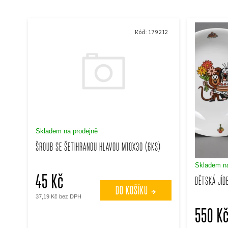
a
V
z
Kód:
179212
ý
e
p
n
i
í
s
p
Skladem na prodejně
p
ŠROUB SE ŠETIHRANOU HLAVOU M10X30 (6KS)
r
Skladem na
r
45 Kč
DĚTSKÁ JÍD
o
DO KOŠÍKU
o
37,19 Kč bez DPH
d
550 K