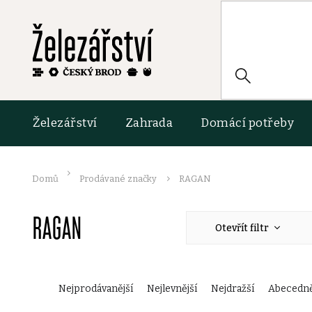
Přejít
na
obsah
HLEDAT
Železářství
Zahrada
Domácí potřeby
Domů
Prodávané značky
RAGAN
RAGAN
Otevřít filtr
Ř
Nejprodávanější
Nejlevnější
Nejdražší
Abecedn