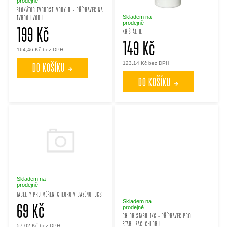
i
n
prodejně
BLOKÁTOR TVRDOSTI VODY 1L - PŘÍPRAVEK NA
Skladem na
TVRDOU VODU
s
prodejně
í
199 Kč
KŘIŠTÁL 1L
149 Kč
p
p
164,46 Kč bez DPH
123,14 Kč bez DPH
DO KOŠÍKU
r
r
DO KOŠÍKU
o
o
d
d
u
u
k
k
Skladem na
prodejně
TABLETY PRO MĚŘENÍ CHLORU V BAZÉNU 10KS
t
Skladem na
t
69 Kč
prodejně
CHLOR STABIL 1KG - PŘÍPRAVEK PRO
STABILIZACI CHLORU
57,02 Kč bez DPH