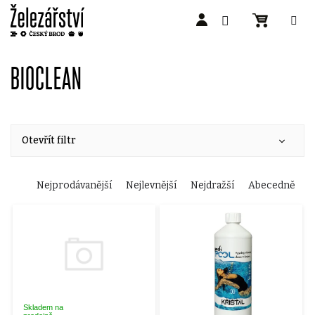
Přejít
na
BIOCLEAN
obsah
Otevřít filtr
Ř
Nejprodávanější
Nejlevnější
Nejdražší
Abecedně
V
a
ý
z
p
e
Skladem na