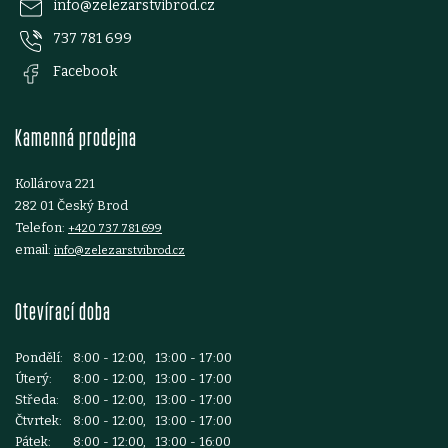
p
info
@
zelezarstvibrod.cz
a
737 781 699
a
c
Facebook
t
í
Kamenná prodejna
p
í
r
Kollárova 221
282 01 Český Brod
v
Telefon:
+420 737 781 699
email:
info@zelezarstvibrod.cz
k
y
Otevírací doba
v
Pondělí:
8:00 - 12:00, 13:00 - 17:00
ý
Úterý:
8:00 - 12:00, 13:00 - 17:00
Středa:
8:00 - 12:00, 13:00 - 17:00
p
Čtvrtek:
8:00 - 12:00, 13:00 - 17:00
Pátek:
8:00 - 12:00, 13:00 - 16:00