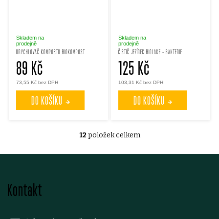
Skladem na
Skladem na
prodejně
prodejně
URYCHLOVAČ KOMPOSTU BIOKOMPOST
ČISTIČ JEZÍREK BIOLAKE - BAKTERIE
89 Kč
125 Kč
73,55 Kč bez DPH
103,31 Kč bez DPH
DO KOŠÍKU
DO KOŠÍKU
12
položek celkem
O
v
Z
l
Kontakt
á
á
d