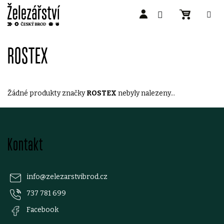
Přejít
na
ROSTEX
obsah
Žádné produkty značky
ROSTEX
nebyly nalezeny...
Z
Kontakt
á
p
info
@
zelezarstvibrod.cz
737 781 699
a
Facebook