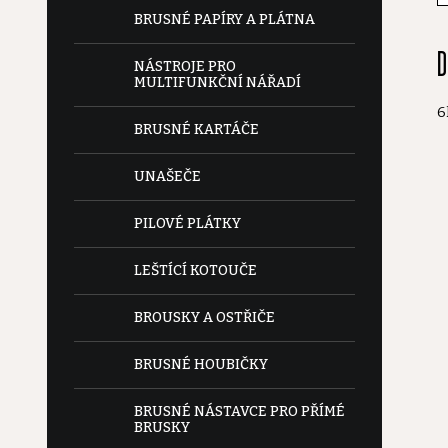
e
BRUSNÉ PAPÍRY A PLÁTNA
D
l
NÁSTROJE PRO
MULTIFUNKČNÍ NÁŘADÍ
6
BRUSNÉ KARTÁČE
UNAŠEČE
PILOVÉ PLÁTKY
LEŠTÍCÍ KOTOUČE
BROUSKY A OSTŘIČE
BRUSNÉ HOUBIČKY
BRUSNÉ NÁSTAVCE PRO PŘÍMÉ
BRUSKY