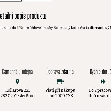
etailní popis produktu
ks sada do 125mm úhlové brusky: 5x brusný kotouč a 1x diamantový
Kamenná prodejna
Doprava zdarma
Rychlé doru
Kollárova 221
Platí při nákupu
Do 2 pracov
282 02, Český Brod
nad 2000 CZK
dnů u vás 