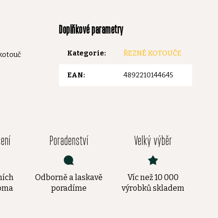
Doplňkové parametry
Kategorie
:
ŘEZNÉ KOTOUČE
 kotouč
EAN
:
4892210144645
čení
Poradenství
Velký výběr
ních
Odborně a laskavě
Víc než 10 000
doma
poradíme
výrobků skladem