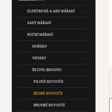
t
ELEKTRICKÉ A AKU NÁŘADÍ
r
SADY NÁŘADÍ
a
RUČNÍ NÁŘADÍ
n
HOŘÁKY
n
VRTÁKY
í
ŘEZIVO, BRUSIVO
p
PILOVÉ KOTOUČE
a
ŘEZNÉ KOTOUČE
n
BRUSNÉ KOTOUČE