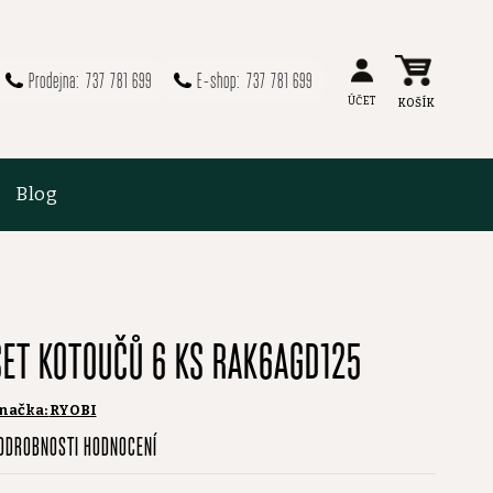
737 781 699
737 781 699
Blog
SET KOTOUČŮ 6 KS RAK6AGD125
načka:
RYOBI
růměrné
ODROBNOSTI HODNOCENÍ
odnocení
roduktu